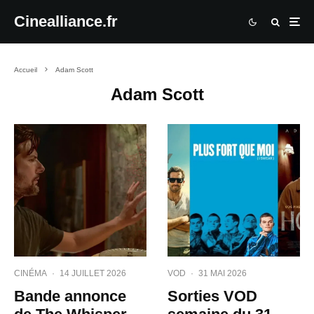
Cinealliance.fr
Accueil
Adam Scott
Adam Scott
CINÉMA
·
14 JUILLET 2026
VOD
·
31 MAI 2026
Bande annonce
Sorties VOD