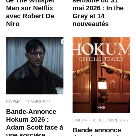
de The Whisper
semaine du 31
Man sur Netflix
mai 2026 : In the
avec Robert De
Grey et 14
Niro
nouveautés
CINÉMA
·
11 MARS 2026
Bande-Annonce
Hokum 2026 :
CINÉMA
·
16 DÉCEMBRE 2025
Adam Scott face à
Bande annonce
une sorcière