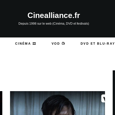
Cinealliance.fr
Depuis 1998 sur le web (Cinéma, DVD et festivals)
CINÉMA 🎞️
VOD 📺
DVD ET BLU-RAY