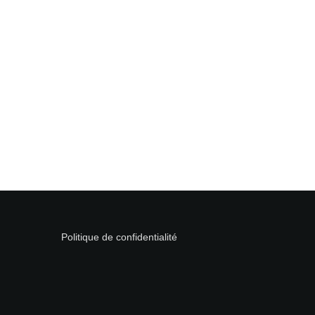
Laisser un commentaire
Votre adresse e-mail ne sera pas publiée.
Les champs obligatoires
Commentaire
*
Nom
*
Politique de confidentialité
E-mail
*