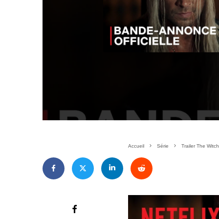
Accueil
Série
Trailer The Witc