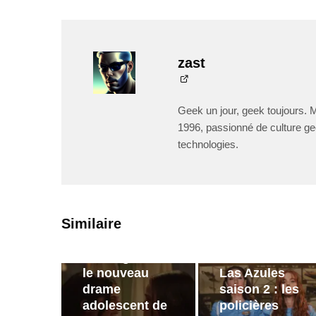
zast
Geek un jour, geek toujours. 
1996, passionné de culture ge
technologies.
PAR
ZAST
PAR
ZAST
Similaire
Bande-
annonce de
Bande
Sterling Point :
annonce de
le nouveau
Las Azules
drame
saison 2 : les
adolescent de
policières