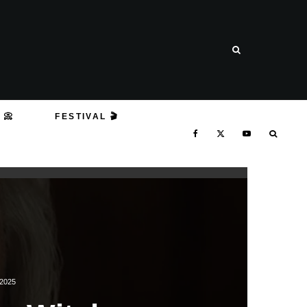
 📀
FESTIVAL 🎬
2025