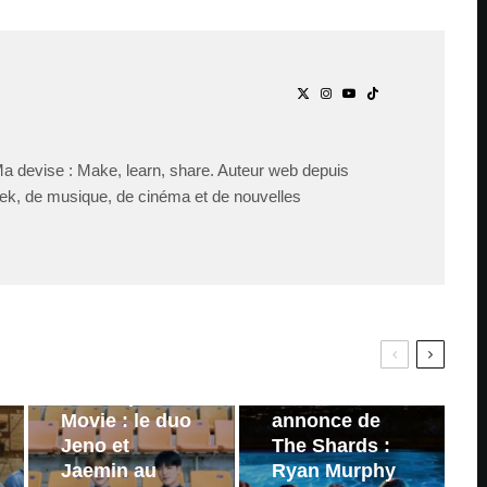
Ma devise : Make, learn, share. Auteur web depuis
ek, de musique, de cinéma et de nouvelles
PAR
ZAST
Bande
PAR
ZAST
annonce de
Wind Up: The
Bande-
Movie : le duo
annonce de
Jeno et
The Shards :
Jaemin au
Ryan Murphy