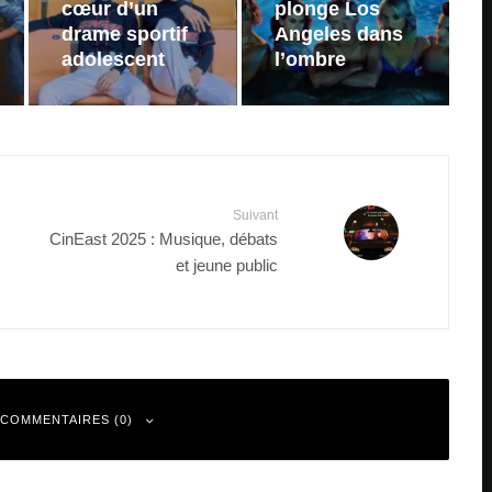
cœur d’un
plonge Los
drame sportif
Angeles dans
adolescent
l’ombre
Suivant
CinEast 2025 : Musique, débats
et jeune public
 COMMENTAIRES (0)