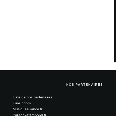
 sont indiqués avec
*
NOS PARTENAIRES
Liste de nos partenaires
Ciné Zoom
Site web
Musiquealliance.fr
Paradoxetemporel.fr