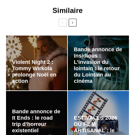
Similaire
Bande annonce de
Insidious :
Violent Night 2 :
L’invasion du
Tommy Wirkola
lointain : le retour
prolonge Noël en
du Lointain au
action
cinéma
Bande annonce de
It Ends : le road
ESTIVALES 2026
trip d’horreur
DU FILM
existentiel
ARTISANAL : le