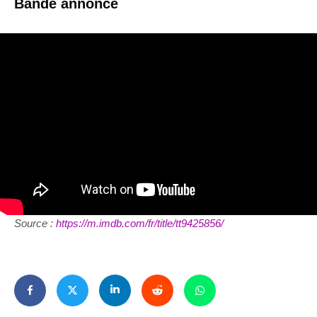
Bande annonce
Source :
https://m.imdb.com/fr/title/tt9425856/