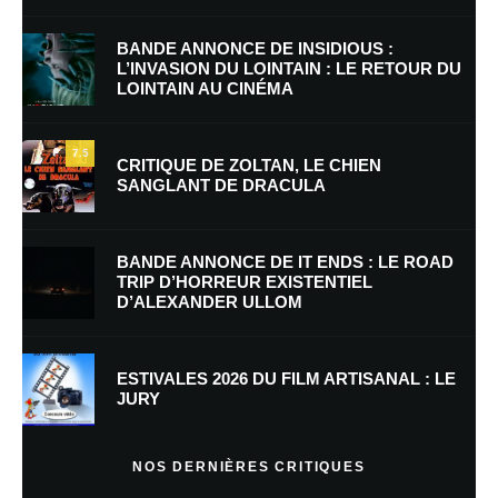
BANDE ANNONCE DE INSIDIOUS :
L’INVASION DU LOINTAIN : LE RETOUR DU
LOINTAIN AU CINÉMA
Nom
*
7.5
CRITIQUE DE ZOLTAN, LE CHIEN
SANGLANT DE DRACULA
E-mail
*
Site web
BANDE ANNONCE DE IT ENDS : LE ROAD
TRIP D’HORREUR EXISTENTIEL
D’ALEXANDER ULLOM
Enregistrer mon nom, mon e-mail et mon site dans le navigateur pour
mon prochain commentaire.
Prévenez-moi de tous les nouveaux commentaires par e-mail.
ESTIVALES 2026 DU FILM ARTISANAL : LE
JURY
Prévenez-moi de tous les nouveaux articles par e-mail.
NOS DERNIÈRES CRITIQUES