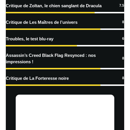
Critique de Zoltan, le chien sanglant de Dracula
7.5
En savoir
plus sur la façon dont les données de vos commentaires sont
Critique de Les Maîtres de l’univers
8
traitées
Troubles, le test blu-ray
6
Assassin’s Creed Black Flag Resynced : nos
8
impressions !
Critique de La Forteresse noire
8