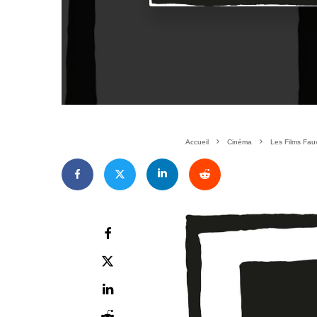
Accueil
Cinéma
Les Films Fauv