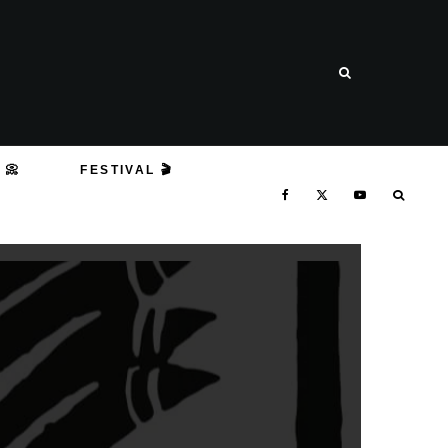
 📀
FESTIVAL 🎬