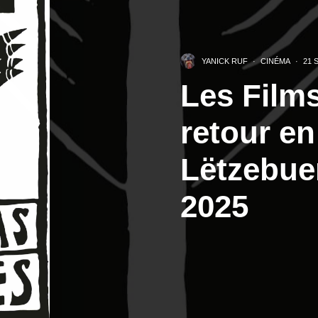
YANICK RUF
·
CINÉMA
·
21 
Les Film
retour en
Lëtzebue
2025