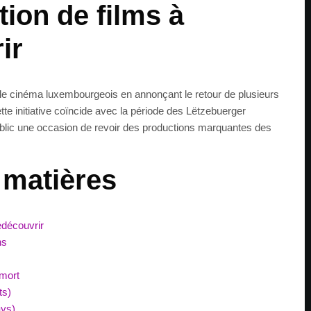
tion de films à
ir
le cinéma luxembourgeois en annonçant le retour de plusieurs
tte initiative coïncide avec la période des Lëtzebuerger
ublic une occasion de revoir des productions marquantes des
 matières
edécouvrir
ns
 mort
ts)
ays)