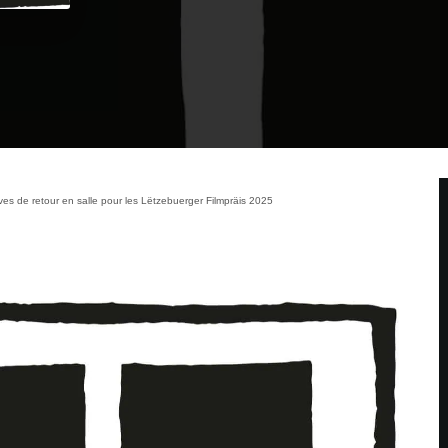
es de retour en salle pour les Lëtzebuerger Filmpräis 2025