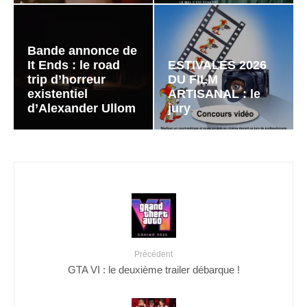
Bande annonce de
It Ends : le road
ESTIVALES 2026
trip d’horreur
DU FILM
existentiel
ARTISANAL : le
d’Alexander Ullom
jury
Précédent
GTA VI : le deuxième trailer débarque !