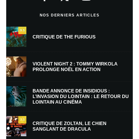
Commentaire
*
NOS DERNIERS ARTICLES
9.5
CRITIQUE DE THE FURIOUS
VIOLENT NIGHT 2 : TOMMY WIRKOLA
PROLONGE NOËL EN ACTION
Nom
*
BANDE ANNONCE DE INSIDIOUS :
L’INVASION DU LOINTAIN : LE RETOUR DU
LOINTAIN AU CINÉMA
E-mail
*
Site web
7.5
CRITIQUE DE ZOLTAN, LE CHIEN
SANGLANT DE DRACULA
Enregistrer mon nom, mon e-mail et mon site dans le navigateur pour
mon prochain commentaire.