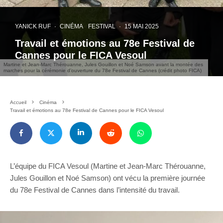
YANICK RUF
·
CINÉMA
FESTIVAL
·
15 MAI 2025
Travail et émotions au 78e Festival de
Cannes pour le FICA Vesoul
Martine et Jean-Marc Thérouanne, Jules Gouillon et Noé Samson avant la montée des
marches pour la cérémonie d’ouverture du 78e Festival de Cannes (crédit photo FICA)
Accueil
Cinéma
Travail et émotions au 78e Festival de Cannes pour le FICA Vesoul
L’équipe du FICA Vesoul (Martine et Jean-Marc Thérouanne,
Jules Gouillon et Noé Samson) ont vécu la première journée
du 78e Festival de Cannes dans l’intensité du travail.