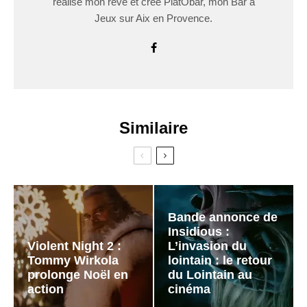
réalisé mon rêve et créé PlatÔbar, mon Bar à
Jeux sur Aix en Provence.
Similaire
Bande annonce de
Insidious :
Violent Night 2 :
L’invasion du
Tommy Wirkola
lointain : le retour
prolonge Noël en
du Lointain au
action
cinéma