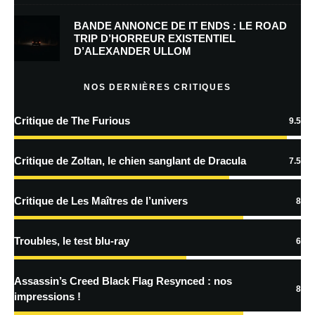
BANDE ANNONCE DE IT ENDS : LE ROAD
Prévenez-moi de tous les nouveaux commentaires par e-mail.
TRIP D’HORREUR EXISTENTIEL
D’ALEXANDER ULLOM
Prévenez-moi de tous les nouveaux articles par e-mail.
NOS DERNIÈRES CRITIQUES
Critique de The Furious
9.5
En savoir
plus sur la façon dont les données de vos commentaires sont
Critique de Zoltan, le chien sanglant de Dracula
7.5
traitées
Critique de Les Maîtres de l’univers
8
Troubles, le test blu-ray
6
Assassin’s Creed Black Flag Resynced : nos
8
impressions !