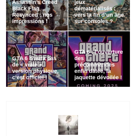
Assassin’s Creed
jeux
Black Flag
dématérialisés :
Resynced : nos
vers la fin d’un âge
impressions !
sur consoles ?
GTA 6 : l’ouverture
GTA 6 n’aura pas
des
de « vraie »
précommandes
version physique,
enfin datée, la
c’est officiel !
jaquette dévoilée !