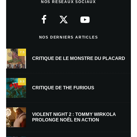
NOS RÉSEAUX SOCIAUX
Votre adresse e-mail ne sera pas publiée.
Les champs obligatoires sont
indiqués avec
*
Commentaire
*
NOS DERNIERS ARTICLES
7.5
CRITIQUE DE LE MONSTRE DU PLACARD
9.5
CRITIQUE DE THE FURIOUS
Nom
*
VIOLENT NIGHT 2 : TOMMY WIRKOLA
PROLONGE NOËL EN ACTION
E-mail
*
Site web