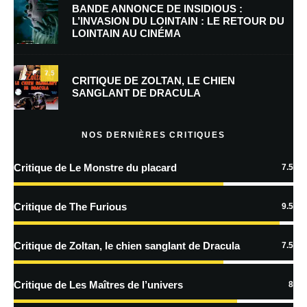
BANDE ANNONCE DE INSIDIOUS :
L’INVASION DU LOINTAIN : LE RETOUR DU
LOINTAIN AU CINÉMA
Enregistrer mon nom, mon e-mail et mon site dans le navigateur pour
mon prochain commentaire.
7.5
Prévenez-moi de tous les nouveaux commentaires par e-mail.
CRITIQUE DE ZOLTAN, LE CHIEN
SANGLANT DE DRACULA
Prévenez-moi de tous les nouveaux articles par e-mail.
NOS DERNIÈRES CRITIQUES
Critique de Le Monstre du placard
7.5
En savoir
plus sur la façon dont les données de vos commentaires sont
Critique de The Furious
9.5
traitées
Critique de Zoltan, le chien sanglant de Dracula
7.5
Critique de Les Maîtres de l’univers
8