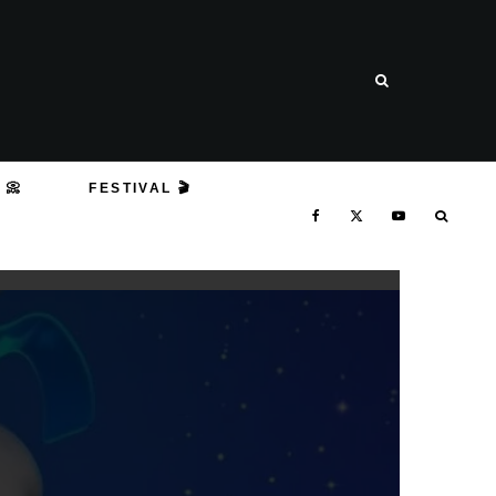
 📀
FESTIVAL 🎬