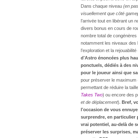
Dans chaque niveau
(en pass
visuellement que côté gamepl
l’arrivée tout en libérant u
divers bonus en cours de rou
nombre total de congénères l
notamment les niveaux des b
l’exploration et la rejouabili
d’Astro énoncées plus hau
ponctuels, dédiés à des niv
pour le joueur ainsi que sa
pour préserver le maximum d
permettant de réduire la taille
Takes Two
) ou encore des p
et de déplacement
).
Bref, v
l’occasion de vous ennuye
surprendre, en particulier
vrai potentiel, au-delà de
préserver les surprises, m