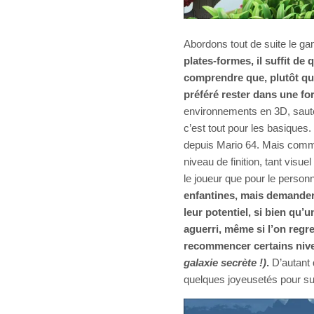
Abordons tout de suite le g
plates-formes, il suffit d
comprendre que, plutôt que 
préféré rester dans une for
environnements en 3D, saut
c’est tout pour les basiques
depuis Mario 64. Mais comme
niveau de finition, tant visu
le joueur que pour le perso
enfantines, mais demander
leur potentiel, si bien qu
aguerri, même si l’on regr
recommencer certains nive
galaxie secrète !)
.
D’autant 
quelques joyeusetés pour s