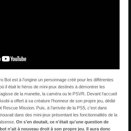
o Bot est à l’origine un personnage créé pour les différentes
 il était le héros de mini-jeux destinés à démontrer les
 s’agisse de la manette, la caméra ou le PSVR. Devant l’accueil
sobi a offert à sa créature l’honneur de son propre jeu, dédié
 Rescue Mission. Puis, à l’arrivée de la PS5, c’est dans
rouvait dans des mini-jeux présentant les fonctionnalités de la
alsense.
On s’en doutait, ce n’était qu’une question de
bot n’ait à nouveau droit à son propre jeu. Il aura donc