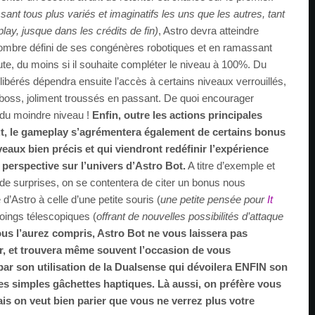
ant tous plus variés et imaginatifs les uns que les autres, tant
ay, jusque dans les crédits de fin)
, Astro devra atteindre
n nombre défini de ses congénères robotiques et en ramassant
te, du moins si il souhaite compléter le niveau à 100%. Du
ibérés dépendra ensuite l’accès à certains niveaux verrouillés,
oss, joliment troussés en passant. De quoi encourager
té du moindre niveau !
Enfin, outre les actions principales
t, le gameplay s’agrémentera également de certains bonus
eaux bien précis et qui viendront redéfinir l’expérience
 perspective sur l’univers d’Astro Bot.
A titre d’exemple et
e surprises, on se contentera de citer un bonus nous
 d’Astro à celle d’une petite souris (
une petite pensée pour
It
oings télescopiques (
offrant de nouvelles possibilités d’attaque
ous l’aurez compris, Astro Bot ne vous laissera pas
r, et trouvera même souvent l’occasion de vous
 par son utilisation de la Dualsense qui dévoilera ENFIN son
 ses simples gâchettes haptiques. Là aussi, on préfère vous
ais on veut bien parier que vous ne verrez plus votre