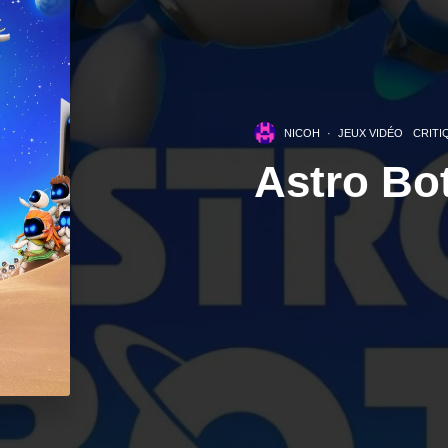
NICOH
·
JEUX VIDÉO
CRITI
Astro Bot 