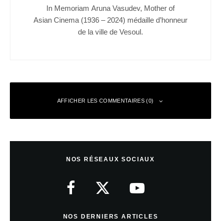
In Memoriam Aruna Vasudev, Mother of
Asian Cinema (1936 – 2024) médaille d’honneur
de la ville de Vesoul.
AFFICHER LES COMMENTAIRES (0)
Laisser un commentaire
NOS RÉSEAUX SOCIAUX
Votre adresse e-mail ne sera pas publiée.
Les champs obligatoires sont
indiqués avec
*
Commentaire
*
NOS DERNIERS ARTICLES