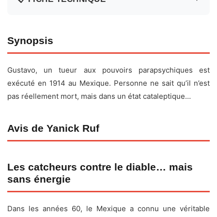
Fiche technique
Synopsis
Titre original :
Blue Demon
vs. el poder satánico
Gustavo, un tueur aux pouvoirs parapsychiques est
Réalisateur :
Chano Urueta
exécuté en 1914 au Mexique. Personne ne sait qu’il n’est
Acteurs :
Blue Demon,
Jaime Fernández
,
El Santo
,
pas réellement mort, mais dans un état cataleptique…
Martha Elena Cervantes
, Queta Garay, Glenda Castro,
Fernando Osés, Mario Orea, Guillermo Hernández,
Margarito Luna
Avis de Yanick Ruf
Date de sortie :
27 avril 1966
Durée :
1h17
Les catcheurs contre le diable… mais
Genre :
Action
sans énergie
Pays :
Mexique
Dans les années 60, le Mexique a connu une véritable