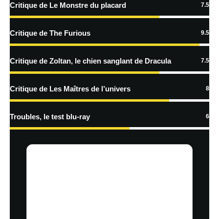
Critique de Le Monstre du placard
7.5
En savoir
plus sur la façon dont les données de vos commentaires sont
Critique de The Furious
9.5
traitées
Critique de Zoltan, le chien sanglant de Dracula
7.5
Critique de Les Maîtres de l’univers
8
Troubles, le test blu-ray
6