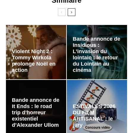
Similaire
Bande annonce de
Insidious :
Violent Night 2 :
L’invasion du
Tommy Wirkola
lointain : le retour
prolonge Noël en
du Lointain au
action
cinéma
Bande annonce de
It Ends : le road
ESTIVALES 2026
trip d’horreur
DU FILM
existentiel
ARTISANAL : le
d’Alexander Ullom
jury