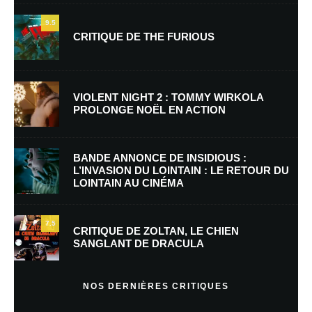
9.5
CRITIQUE DE THE FURIOUS
Nom
*
VIOLENT NIGHT 2 : TOMMY WIRKOLA
PROLONGE NOËL EN ACTION
E-mail
*
Site web
BANDE ANNONCE DE INSIDIOUS :
L’INVASION DU LOINTAIN : LE RETOUR DU
LOINTAIN AU CINÉMA
Enregistrer mon nom, mon e-mail et mon site dans le navigateur pour
mon prochain commentaire.
7.5
Prévenez-moi de tous les nouveaux commentaires par e-mail.
CRITIQUE DE ZOLTAN, LE CHIEN
SANGLANT DE DRACULA
Prévenez-moi de tous les nouveaux articles par e-mail.
NOS DERNIÈRES CRITIQUES