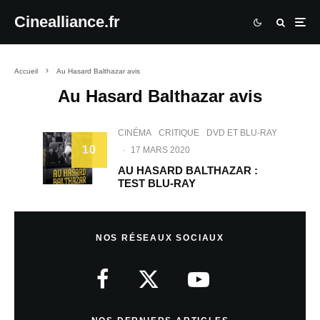
Cinealliance.fr
Accueil
Au Hasard Balthazar avis
Au Hasard Balthazar avis
CINÉMA
CRITIQUE
DVD ET BLU-RAY
10
·
17 MARS 2020
AU HASARD BALTHAZAR :
TEST BLU-RAY
NOS RÉSEAUX SOCIAUX