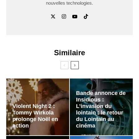
nouvelles technologies.
Similaire
Bande annonce de
Insidious :
Violent Night 2 :
L’invasion du
Tommy Wirkola
lointain : le retour
prolonge Noël en
du Lointain au
action
cinéma