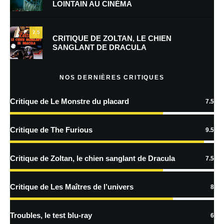
LOINTAIN AU CINÉMA
Enregistrer mon nom, mon e-mail et mon site dans le navigateur pour
mon prochain commentaire.
7.5
Prévenez-moi de tous les nouveaux commentaires par e-mail.
CRITIQUE DE ZOLTAN, LE CHIEN
SANGLANT DE DRACULA
Prévenez-moi de tous les nouveaux articles par e-mail.
NOS DERNIÈRES CRITIQUES
Critique de Le Monstre du placard
7.5
En savoir
plus sur la façon dont les données de vos commentaires sont
Critique de The Furious
9.5
traitées
Critique de Zoltan, le chien sanglant de Dracula
7.5
Critique de Les Maîtres de l’univers
8
Troubles, le test blu-ray
6