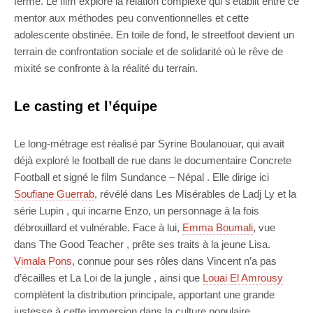
fermé. Le film explore la relation complexe qui s’établit entre ce
mentor aux méthodes peu conventionnelles et cette
adolescente obstinée. En toile de fond, le streetfoot devient un
terrain de confrontation sociale et de solidarité où le rêve de
mixité se confronte à la réalité du terrain.
Le casting et l’équipe
Le long-métrage est réalisé par Syrine Boulanouar, qui avait
déjà exploré le football de rue dans le documentaire Concrete
Football et signé le film Sundance – Népal . Elle dirige ici
Soufiane Guerrab
, révélé dans Les Misérables de Ladj Ly et la
série Lupin , qui incarne Enzo, un personnage à la fois
débrouillard et vulnérable. Face à lui,
Emma Boumali
, vue
dans The Good Teacher , prête ses traits à la jeune Lisa.
Vimala Pons
, connue pour ses rôles dans Vincent n’a pas
d’écailles et La Loi de la jungle , ainsi que
Louai El Amrousy
complètent la distribution principale, apportant une grande
justesse à cette immersion dans la culture populaire