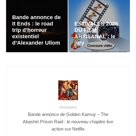
Bande annonce de
It Ends : le road
ESTIVALES 2026
trip d’horreur
DU FILM
existentiel
ARTISANAL : le
d’Alexander Ullom
jury
Précédent
Bande annonce de Golden Kamuy – The
Abashiri Prison Raid : le nouveau chapitre live
action sur Netflix