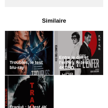
Similaire
Entre le ciel et
Troubles, le test
l’enfer : le test
blu-ray
4KUHD
Traqué : le test 4K