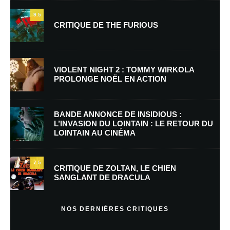
9.5
CRITIQUE DE THE FURIOUS
Nom
*
VIOLENT NIGHT 2 : TOMMY WIRKOLA
PROLONGE NOËL EN ACTION
E-mail
*
Site web
BANDE ANNONCE DE INSIDIOUS :
L’INVASION DU LOINTAIN : LE RETOUR DU
LOINTAIN AU CINÉMA
Enregistrer mon nom, mon e-mail et mon site dans le navigateur pour
mon prochain commentaire.
7.5
CRITIQUE DE ZOLTAN, LE CHIEN
SANGLANT DE DRACULA
En savoir
plus sur la façon dont les données de vos commentaires sont
NOS DERNIÈRES CRITIQUES
traitées