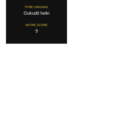
TITRE ORIGINAL
Gokudô heiki
NOTRE SCORE
9