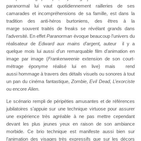
paranormal lui vaut quotidiennement railleries de ses
camarades et incompréhensions de sa famille, est dans la
tradition des anti-héros burtoniens, des êtres à la
marge souvent traités de freaks se révélant grands dans
l’adversité. En effet
Paranorman
évoque beaucoup l’univers du
réalisateur de
Edward aux mains d’argent
,
auteur
il y a
quelque mois lui aussi d’un remarquable film d’animation en
image par image (
Frankenweenie
extension de son court-
métrage éponyme réalisé lui en live) mais rend
aussi hommage à travers des détails visuels ou sonores à tout
un pan du cinéma fantastique,
Zombie
,
Evil Dead
,
L’exorciste
ou encore
Alien
.
Le scénario rempli de péripéties amusantes et de références
jubilatoires s’appuie sur une technique virtuose pour assurer
une expérience très agréable à ne pas mettre cependant
devant les plus jeunes yeux en raison de son ambiance
morbide. Ce brio technique est manifeste aussi bien sur
l’animation des visages très expressifs que sur les décors