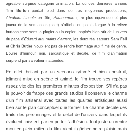
agréable surprise catégorie animation. Là où ces dernières années
Tim Burton
perdait pied dans de très moyennes productions,
Abraham Lincoln
en tête,
Paranorman
(titre plus équivoque et plus
joueur de la version originale) s’affiche en point d’orgue à la relève
burtonnienne sans la plagier ou la copier. Inspirés bien sûr de l’univers
du papa d’
Edward aux mains d’argent,
les deux réalisateurs
Sam Fell
et
Chris Butler
n’oublient pas de rendre hommage aux films de genre.
Bourré d’humour, noir, sarcastique et décalé, ce film d’animation
surprend par sa valeur inattendue.
En effet, brillant par un scénario rythmé et bien construit,
joliment mise en scène et animé, le film trouve ses repères
assez vite dès les premières minutes d’exposition. S’il n’a pas
le pouvoir de frappe des grands studios il conserve le charme
d’un film artisanal avec toutes les qualités artistiques aussi
bien sur le plan conceptuel que formel. Le charme décalé des
traits des personnages et le détail de l’univers dans lequel ils
évoluent finissent par emporter l’adhésion. Tout juste un ventre
mou en plein milieu du film vient-il gâcher notre plaisir mais