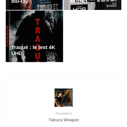
blu-ray
4KUHD
Traqué : le test 4K
UHD
Précédent
Yakuza Weapon