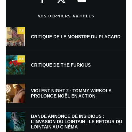
Commentaire
*
NOS DERNIERS ARTICLES
7.5
CRITIQUE DE LE MONSTRE DU PLACARD
9.5
CRITIQUE DE THE FURIOUS
Nom
*
VIOLENT NIGHT 2 : TOMMY WIRKOLA
PROLONGE NOËL EN ACTION
E-mail
*
Site web
BANDE ANNONCE DE INSIDIOUS :
L’INVASION DU LOINTAIN : LE RETOUR DU
LOINTAIN AU CINÉMA
Enregistrer mon nom, mon e-mail et mon site dans le navigateur pour