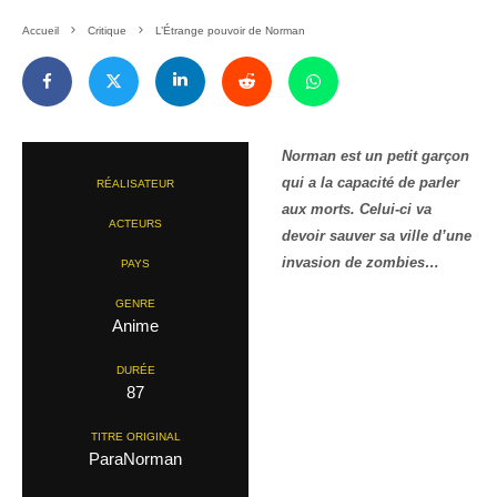
Accueil
Critique
L’Étrange pouvoir de Norman
Norman est un petit garçon
qui a la capacité de parler
RÉALISATEUR
aux morts. Celui-ci va
ACTEURS
devoir sauver sa ville d’une
invasion de zombies…
PAYS
GENRE
Anime
DURÉE
87
TITRE ORIGINAL
ParaNorman