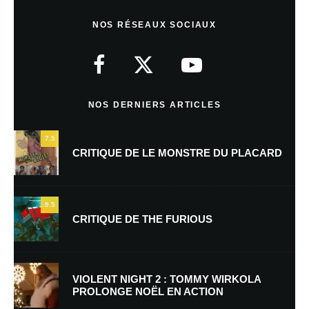
Laisser un commentaire
NOS RÉSEAUX SOCIAUX
Votre adresse e-mail ne sera pas publiée.
Les champs obligatoires sont
indiqués avec
*
Commentaire
*
NOS DERNIERS ARTICLES
7.5
CRITIQUE DE LE MONSTRE DU PLACARD
9.5
CRITIQUE DE THE FURIOUS
Nom
*
VIOLENT NIGHT 2 : TOMMY WIRKOLA
PROLONGE NOËL EN ACTION
E-mail
*
Site web