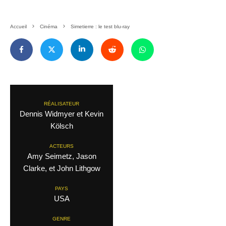
Accueil
Cinéma
Simetierre : le test blu-ray
RÉALISATEUR
Dennis Widmyer et Kevin
Kölsch
ACTEURS
Amy Seimetz, Jason
Clarke, et John Lithgow
PAYS
USA
GENRE