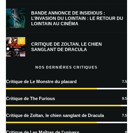
BANDE ANNONCE DE INSIDIOUS :
L’INVASION DU LOINTAIN : LE RETOUR DU
LOINTAIN AU CINÉMA
Enregistrer mon nom, mon e-mail et mon site dans le navigateur pour
mon prochain commentaire.
7.5
CRITIQUE DE ZOLTAN, LE CHIEN
SANGLANT DE DRACULA
En savoir
plus sur la façon dont les données de vos commentaires sont
NOS DERNIÈRES CRITIQUES
traitées
Critique de Le Monstre du placard
7.5
Critique de The Furious
9.5
Critique de Zoltan, le chien sanglant de Dracula
7.5
Critique de Les Maîtres de l’univers
8