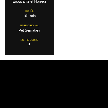
Epouvante et Horreur
DURÉE
101 min
TITRE ORIGINAL
Pet Sematary
NOTRE SCORE
6