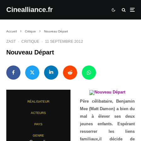
Cinealliance.fr
Accueil
Critique
Nouveau Départ
ZAST
·
CRITIQUE
·
11 SEPTEMBRE 2012
Nouveau Départ
Père célibataire, Benjamin
RÉALISATEUR
Mee (Matt Damon) a bien du
ACTEURS
mal à élever ses deux
jeunes enfants. Espérant
PAYS
resserrer les liens
GENRE
familiaux,il décide de