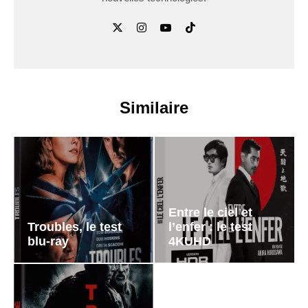
Similaire
Entre le ciel et
Troubles, le test
l’enfer : le test
blu-ray
4KUHD