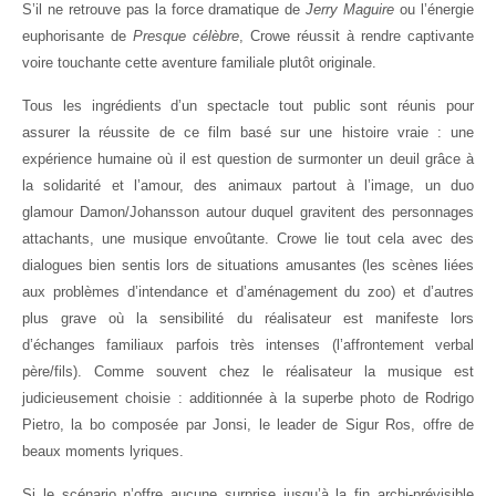
S’il ne retrouve pas la force dramatique de
Jerry Maguire
ou l’énergie
euphorisante de
Presque célèbre
, Crowe réussit à rendre captivante
voire touchante cette aventure familiale plutôt originale.
Tous les ingrédients d’un spectacle tout public sont réunis pour
assurer la réussite de ce film basé sur une histoire vraie : une
expérience humaine où il est question de surmonter un deuil grâce à
la solidarité et l’amour, des animaux partout à l’image, un duo
glamour Damon/Johansson autour duquel gravitent des personnages
attachants, une musique envoûtante. Crowe lie tout cela avec des
dialogues bien sentis lors de situations amusantes (les scènes liées
aux problèmes d’intendance et d’aménagement du zoo) et d’autres
plus grave où la sensibilité du réalisateur est manifeste lors
d’échanges familiaux parfois très intenses (l’affrontement verbal
père/fils). Comme souvent chez le réalisateur la musique est
judicieusement choisie : additionnée à la superbe photo de Rodrigo
Pietro, la bo composée par Jonsi, le leader de Sigur Ros, offre de
beaux moments lyriques.
Si le scénario n’offre aucune surprise jusqu’à la fin archi-prévisible