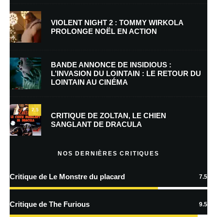
VIOLENT NIGHT 2 : TOMMY WIRKOLA
PROLONGE NOËL EN ACTION
E-mail
*
Site web
BANDE ANNONCE DE INSIDIOUS :
L’INVASION DU LOINTAIN : LE RETOUR DU
LOINTAIN AU CINÉMA
Enregistrer mon nom, mon e-mail et mon site dans le navigateur pour
mon prochain commentaire.
7.5
CRITIQUE DE ZOLTAN, LE CHIEN
SANGLANT DE DRACULA
En savoir
plus sur la façon dont les données de vos commentaires sont
NOS DERNIÈRES CRITIQUES
traitées
Critique de Le Monstre du placard
7.5
Critique de The Furious
9.5