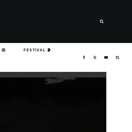
 📀
FESTIVAL 🎬