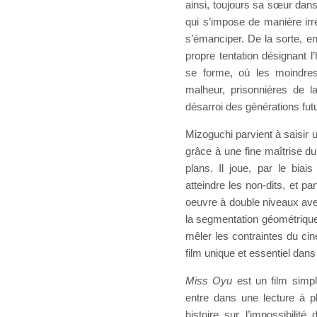
ainsi, toujours sa sœur dans
qui s’impose de manière irré
s’émanciper. De la sorte, e
propre tentation désignant l
se forme, où les moindres
malheur, prisonnières de 
désarroi des générations fut
Mizoguchi parvient à saisir 
grâce à une fine maîtrise du
plans. Il joue, par le bi
atteindre les non-dits, et p
oeuvre à double niveaux avec 
la segmentation géométriqu
mêler les contraintes du cin
film unique et essentiel dans
Miss Oyu
est un film simpl
entre dans une lecture à 
histoire sur l’impossibili