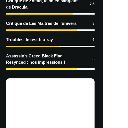
Critique de Zoltan, le chien sanglant
7.5
de Dracula
Critique de Les Maîtres de l’univers
8
Troubles, le test blu-ray
6
Assassin’s Creed Black Flag
8
Resynced : nos impressions !