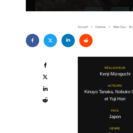
Accueil
Cinéma
Miss Oyu : Tes
RÉALISATEUR
Kenji Mizoguchi
ACTEURS
Kinuyo Tanaka, Nobuko 
et Yuji Hori
PAYS
Japon
GENRE