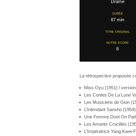
Drame
DURÉE
87 min
TITRE ORIGINAL
NOTRE SCORE
8
La rétrospective proposée con
Miss Oyu (1951) / versio
Les Contes De La Lune Vag
Les Musiciens de Gion (19
L’Intendant Sansho (1954)
Une Femme Dont On Parle 
Les Amants Crucifiés (195
L’Impératrice Yang Kwei-F