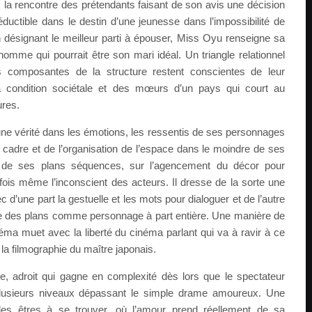
 la rencontre des prétendants faisant de son avis une décision
ductible dans le destin d’une jeunesse dans l’impossibilité de
n désignant le meilleur parti à épouser, Miss Oyu renseigne sa
’homme qui pourrait être son mari idéal. Un triangle relationnel
 composantes de la structure restent conscientes de leur
la condition sociétale et des mœurs d’un pays qui court au
ures.
une vérité dans les émotions, les ressentis de ses personnages
 cadre et de l’organisation de l’espace dans le moindre de ses
ais de ses plans séquences, sur l’agencement du décor pour
arfois même l’inconscient des acteurs. Il dresse de la sorte une
d’une part la gestuelle et les mots pour dialoguer et de l’autre
e des plans comme personnage à part entière. Une manière de
éma muet avec la liberté du cinéma parlant qui va à ravir à ce
 la filmographie du maître japonais.
e, adroit qui gagne en complexité dès lors que le spectateur
plusieurs niveaux dépassant le simple drame amoureux. Une
té des êtres à se trouver, où l’amour prend réellement de sa