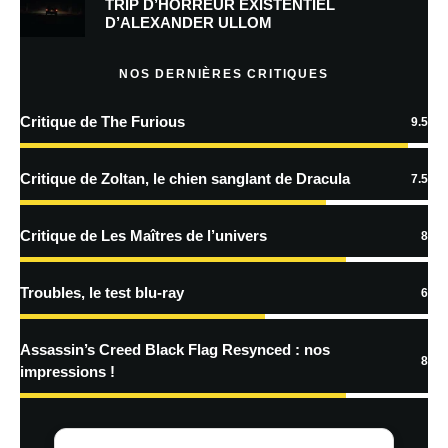
TRIP D’HORREUR EXISTENTIEL
D’ALEXANDER ULLOM
En savoir
plus sur la façon dont les données de vos commentaires sont
NOS DERNIÈRES CRITIQUES
traitées
Critique de The Furious
9.5
Critique de Zoltan, le chien sanglant de Dracula
7.5
Critique de Les Maîtres de l’univers
8
Troubles, le test blu-ray
6
Assassin’s Creed Black Flag Resynced : nos
8
impressions !