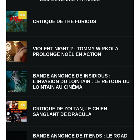
9.5
CRITIQUE DE THE FURIOUS
VIOLENT NIGHT 2 : TOMMY WIRKOLA
PROLONGE NOËL EN ACTION
Nom
*
BANDE ANNONCE DE INSIDIOUS :
L’INVASION DU LOINTAIN : LE RETOUR DU
LOINTAIN AU CINÉMA
E-mail
*
Site web
7.5
CRITIQUE DE ZOLTAN, LE CHIEN
SANGLANT DE DRACULA
Enregistrer mon nom, mon e-mail et mon site dans le navigateur pour
mon prochain commentaire.
BANDE ANNONCE DE IT ENDS : LE ROAD