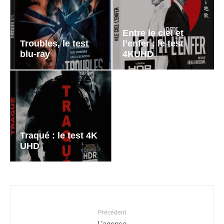
Entre le ciel et
Troubles, le test
l’enfer : le test
blu-ray
4KUHD
Traqué : le test 4K
UHD
Précédent
L’agence