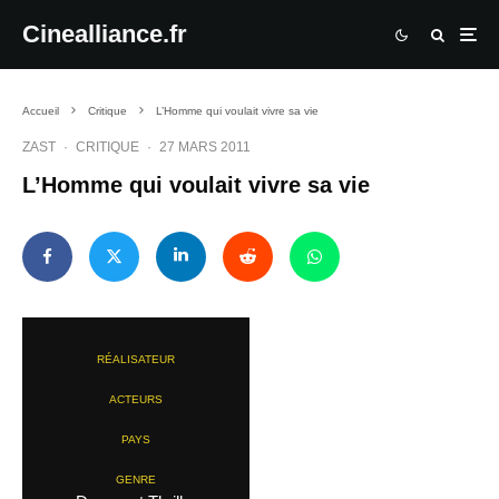
Cinealliance.fr
Accueil
Critique
L’Homme qui voulait vivre sa vie
ZAST
·
CRITIQUE
·
27 MARS 2011
L’Homme qui voulait vivre sa vie
RÉALISATEUR
ACTEURS
PAYS
GENRE