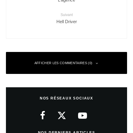
Suivant
Hell Driver
AFFICHER LES COMMENTAIRES (0)
Laisser un commentaire
NOS RÉSEAUX SOCIAUX
Votre adresse e-mail ne sera pas publiée.
Les champs obligatoires sont
indiqués avec
*
Commentaire
*
NOS DERNIERS ARTICLES