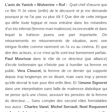
L’avis de Yanick « Wolverine » Ruf :
Quel chef d’œuvre que
ce film !!! Je viens (enfin) de le découvrir et je me demande
pourquoi je ne l’ai pas vu plus tôt !! Que dire de cette intrigue
qui défie toute logique et nous entraîne dans les méandres
d’un trio infernal (femme-mari-maitresse) inconcevable et dans
lequel la trahison jouera une part importante. De
retournements en retournements de situation, avec une
intrigue ficelée comme rarement on l’a vu au cinéma. Et que
dire des acteurs, si ce n’est qu’ils sont tout bonnement parfais.
Paul Meurisse
dans le rôle de ce directeur (par alliance)
d’école tortionnaire qui n’hésite pas à humilier sa femme en
public.
Vera Clouzot,
la femme de ce dernier qui supporte
depuis trop longtemps en se disant, mais sans trop y penser
qu’elle devrait le tuer pour être enfin libre. Et S
imone Signoret
dans une interprétation sans faille de maitresse diabolique qui
ne pense qu’à une chose, assouvir les pensées de la femme
du directeur…. Sans compter des second rôles formidables
eux aussi :
Charles Vanel
,
Michel Serrault
,
Noel Roquevert