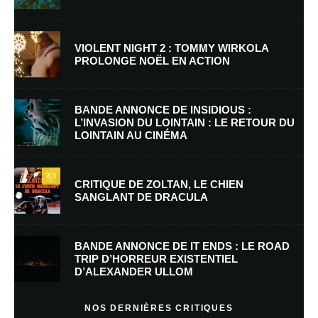
VIOLENT NIGHT 2 : TOMMY WIRKOLA
PROLONGE NOËL EN ACTION
Nom
*
BANDE ANNONCE DE INSIDIOUS :
L’INVASION DU LOINTAIN : LE RETOUR DU
LOINTAIN AU CINÉMA
E-mail
*
Site web
7.5
CRITIQUE DE ZOLTAN, LE CHIEN
SANGLANT DE DRACULA
Enregistrer mon nom, mon e-mail et mon site dans le navigateur pour
mon prochain commentaire.
BANDE ANNONCE DE IT ENDS : LE ROAD
TRIP D’HORREUR EXISTENTIEL
D’ALEXANDER ULLOM
En savoir
plus sur la façon dont les données de vos commentaires sont
NOS DERNIÈRES CRITIQUES