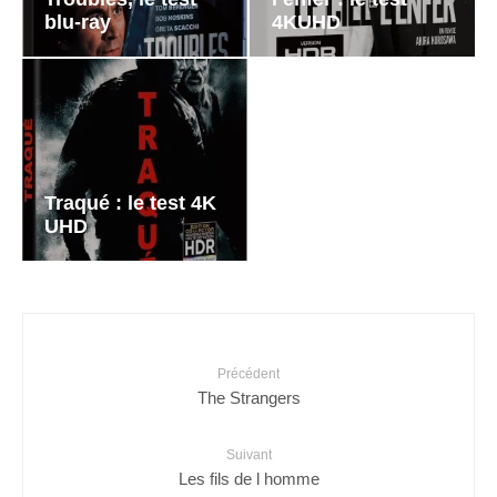
blu-ray
4KUHD
Traqué : le test 4K
UHD
Précédent
The Strangers
Suivant
Les fils de l homme