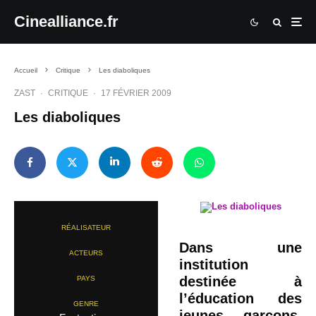
Cinealliance.fr
Accueil
Critique
Les diaboliques
ZAST
·
CRITIQUE
·
17 FÉVRIER 2009
Les diaboliques
RÉALISATEUR
Dans une
ACTEURS
institution
destinée à
PAYS
l’éducation des
GENRE
jeunes garçons,