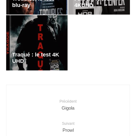
blu-ray
4KUHD
Traqué : le test 4K
UHD
Précédent
Gigola
Suivant
Prowl