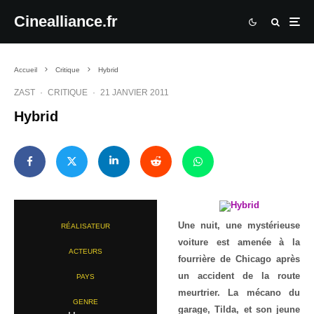
Cinealliance.fr
Accueil
Critique
Hybrid
ZAST
·
CRITIQUE
·
21 JANVIER 2011
Hybrid
Une nuit, une mystérieuse
RÉALISATEUR
voiture est amenée à la
ACTEURS
fourrière de Chicago après
un accident de la route
PAYS
meurtrier. La mécano du
GENRE
garage, Tilda, et son jeune