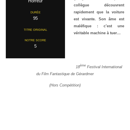
Horreur
collègue découvrent
rapidement que la voiture
DURÉE
95
est vivante. Son âme est
maléfique : c’est une
TITRE ORIGINAL
véritable machine à tuer…
NOTRE SCORE
5
ème
18
Festival International
du Film Fantastique de Gérardmer
(Hors Compétition)