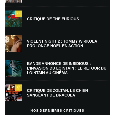
9.5
CRITIQUE DE THE FURIOUS
Nom
*
VIOLENT NIGHT 2 : TOMMY WIRKOLA
PROLONGE NOËL EN ACTION
E-mail
*
Site web
BANDE ANNONCE DE INSIDIOUS :
L’INVASION DU LOINTAIN : LE RETOUR DU
LOINTAIN AU CINÉMA
Enregistrer mon nom, mon e-mail et mon site dans le navigateur pour
mon prochain commentaire.
7.5
CRITIQUE DE ZOLTAN, LE CHIEN
SANGLANT DE DRACULA
En savoir
plus sur la façon dont les données de vos commentaires sont
NOS DERNIÈRES CRITIQUES