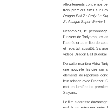
affrontements contre nos p
trois premiers films sur Bro
Dragon Ball Z : Broly Le Su
Z : Attaque Super Warrior
!
Néanmoins, le personnage 
l’univers de Toriyama, les 
l’apprécier au milieu de cett
et repartait aussitôt. Sa gra
vidéos Dragon Ball Budokai.
De cette manière Akira Toriy
une nouvelle histoire sur 
éléments de réponses concer
leur relation avec Freezer. 
met en lumière les premiers
Saiyans.
Le film s’adresse davantage
mal à s’y retrouver entre