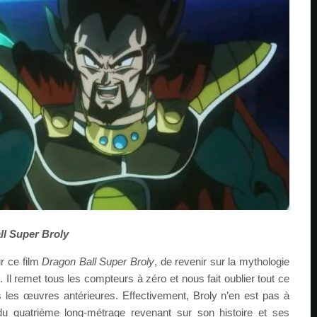
ll Super Broly
r ce film
Dragon Ball Super Broly
, de revenir sur la mythologie
Il remet tous les compteurs à zéro et nous fait oublier tout ce
 les œuvres antérieures. Effectivement, Broly n’en est pas à
t du quatrième long-métrage revenant sur son histoire et ses