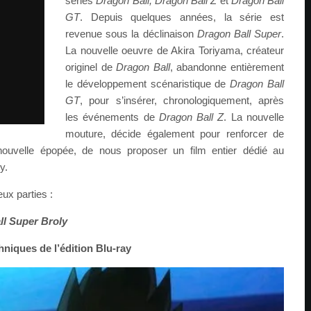
séries
Dragon Ball, Dragon Ball Z
et
Dragon Ball
GT
. Depuis quelques années, la série est
revenue sous la déclinaison
Dragon Ball Super
.
La nouvelle oeuvre de Akira Toriyama, créateur
originel de
Dragon Ball
, abandonne entièrement
le développement scénaristique de
Dragon Ball
GT
, pour s’insérer, chronologiquement, après
les événements de
Dragon Ball Z
. La nouvelle
mouture, décide également pour renforcer de
nouvelle épopée, de nous proposer un film entier dédié au
y.
eux parties :
ll Super Broly
chniques de l’édition Blu-ray