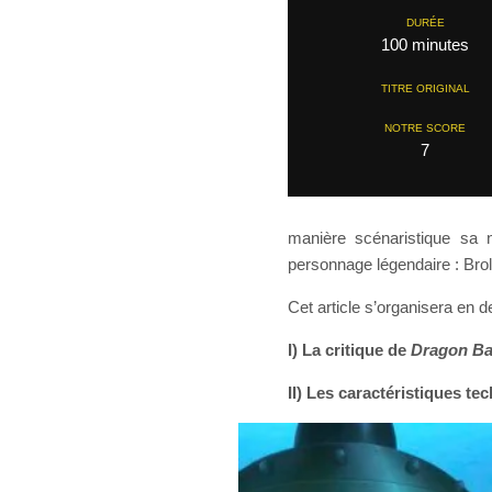
DURÉE
100 minutes
TITRE ORIGINAL
NOTRE SCORE
7
manière scénaristique sa 
personnage légendaire : Brol
Cet article s’organisera en d
I) La critique de
Dragon Ba
II) Les caractéristiques te