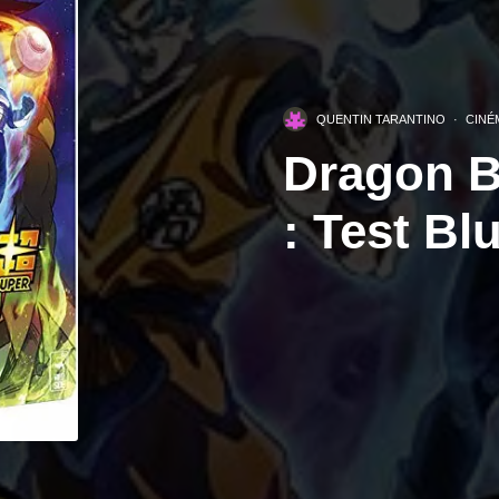
QUENTIN TARANTINO
·
CINÉ
Dragon B
: Test Bl