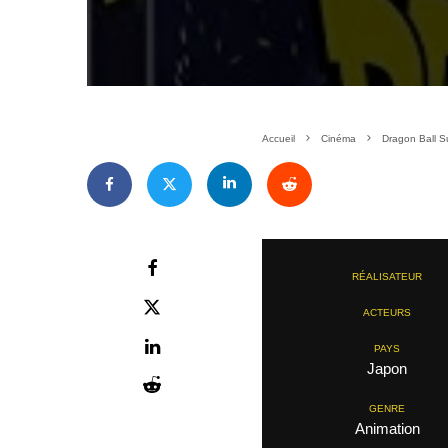
Accueil
Cinéma
Dragon Ball Su
RÉALISATEUR
ACTEURS
PAYS
Japon
GENRE
Animation