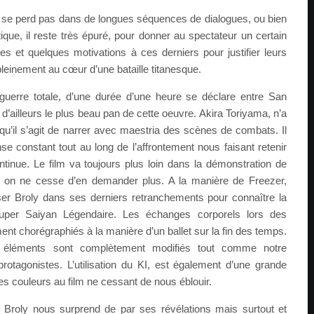
e se perd pas dans de longues séquences de dialogues, ou bien
que, il reste très épuré, pour donner au spectateur un certain
 et quelques motivations à ces derniers pour justifier leurs
pleinement au cœur d’une bataille titanesque.
 guerre totale, d’une durée d’une heure se déclare entre San
d’ailleurs le plus beau pan de cette oeuvre. Akira Toriyama, n’a
qu’il s’agit de narrer avec maestria des scènes de combats. Il
e constant tout au long de l’affrontement nous faisant retenir
ntinue. Le film va toujours plus loin dans la démonstration de
t on ne cesse d’en demander plus. A la manière de Freezer,
er Broly dans ses derniers retranchements pour connaître la
uper Saiyan Légendaire. Les échanges corporels lors des
t chorégraphiés à la manière d’un ballet sur la fin des temps.
s éléments sont complètement modifiés tout comme notre
protagonistes. L’utilisation du KI, est également d’une grande
s couleurs au film ne cessant de nous éblouir.
e Broly nous surprend de par ses révélations mais surtout et