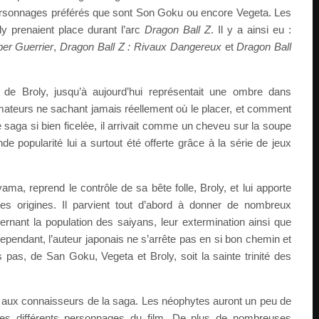
ersonnages préférés que sont Son Goku ou encore Vegeta. Les
ly prenaient place durant l’arc
Dragon Ball Z
. Il y a ainsi eu :
per Guerrier
,
Dragon Ball Z : Rivaux Dangereux
et
Dragon Ball
de Broly, jusqu’à aujourd’hui représentait une ombre dans
amateurs ne sachant jamais réellement où le placer, et comment
e saga si bien ficelée, il arrivait comme un cheveu sur la soupe
nde popularité lui a surtout été offerte grâce à la série de jeux
ama, reprend le contrôle de sa bête folle, Broly, et lui apporte
ses origines. Il parvient tout d’abord à donner de nombreux
nant la population des saiyans, leur extermination ainsi que
Cependant, l’auteur japonais ne s’arrête pas en si bon chemin et
 pas, de San Goku, Vegeta et Broly, soit la sainte trinité des
 aux connaisseurs de la saga. Les néophytes auront un peu de
 les différents personnages du film. De plus de nombreuses