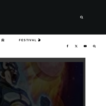
 📀
FESTIVAL 🎬