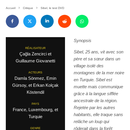
Accueil
Critique
Sibel, le test DVD
Synopsis
RÉALISATEUR
Sibel, 25 ans, vit avec son
Çağla Zencirci et
père et sa sœur dans un
Guillaume Giovanetti
village isolé des
montagnes de la mer noire
ACTEURS
Damla Sönmez, Emin
en Turquie. Sibel est
Gürsoy, et Erkan Kolçak
muette mais communique
Köstendil
grâce à la langue sifflée
ancestrale de la région.
PAYS
Rejetée par les autres
France, Luxembourg, et
habitants, elle traque sans
Turquie
relâche un loup qui
rôderait dans la forêt
GENRE