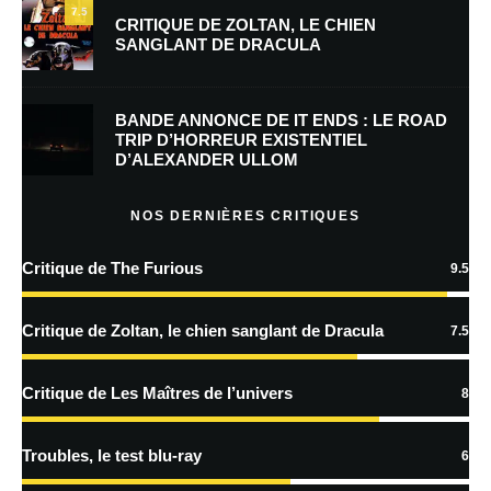
7.5
CRITIQUE DE ZOLTAN, LE CHIEN
SANGLANT DE DRACULA
Enregistrer mon nom, mon e-mail et mon site dans le navigateur pour
mon prochain commentaire.
BANDE ANNONCE DE IT ENDS : LE ROAD
TRIP D’HORREUR EXISTENTIEL
D’ALEXANDER ULLOM
En savoir
plus sur la façon dont les données de vos commentaires sont
NOS DERNIÈRES CRITIQUES
traitées
Critique de The Furious
9.5
Critique de Zoltan, le chien sanglant de Dracula
7.5
Critique de Les Maîtres de l’univers
8
Troubles, le test blu-ray
6