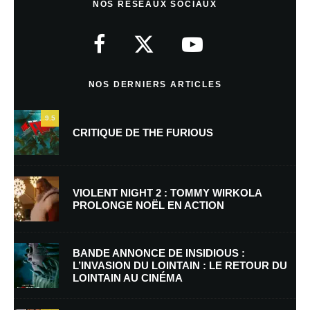
NOS RÉSEAUX SOCIAUX
Votre adresse e-mail ne sera pas publiée.
Les champs obligatoires sont
indiqués avec
*
Commentaire
*
NOS DERNIERS ARTICLES
9.5
CRITIQUE DE THE FURIOUS
VIOLENT NIGHT 2 : TOMMY WIRKOLA
PROLONGE NOËL EN ACTION
Nom
*
BANDE ANNONCE DE INSIDIOUS :
L’INVASION DU LOINTAIN : LE RETOUR DU
LOINTAIN AU CINÉMA
E-mail
*
Site web