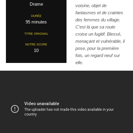
Drame
voisine, objet de
fantasmes et de craintes
DURÉE
des femmes du village.
95 minutes
C’est là que sa route
croise un fugitif. Blessé,
TITRE ORIGINAL
menaçant et vulnérable, il
NOTRE SCORE
pose, pour la première
10
fois, un regard neuf sur
elle.