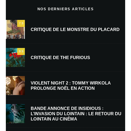
Commentaire
*
NOS DERNIERS ARTICLES
7.5
CRITIQUE DE LE MONSTRE DU PLACARD
9.5
CRITIQUE DE THE FURIOUS
Nom
*
VIOLENT NIGHT 2 : TOMMY WIRKOLA
PROLONGE NOËL EN ACTION
E-mail
*
Site web
BANDE ANNONCE DE INSIDIOUS :
L’INVASION DU LOINTAIN : LE RETOUR DU
LOINTAIN AU CINÉMA
Enregistrer mon nom, mon e-mail et mon site dans le navigateur pour
mon prochain commentaire.