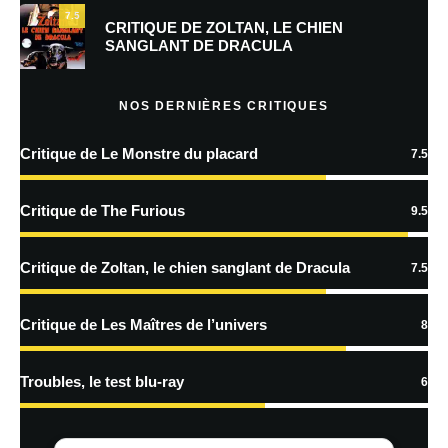
7.5
CRITIQUE DE ZOLTAN, LE CHIEN
SANGLANT DE DRACULA
En savoir
plus sur la façon dont les données de vos commentaires sont
NOS DERNIÈRES CRITIQUES
traitées
Critique de Le Monstre du placard
7.5
Critique de The Furious
9.5
Critique de Zoltan, le chien sanglant de Dracula
7.5
Critique de Les Maîtres de l’univers
8
Troubles, le test blu-ray
6