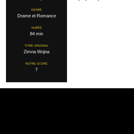
GENRE
Drame et Romance
DURÉE
84 min
TITRE ORIGINAL
Zimna Wojna
NOTRE SCORE
7