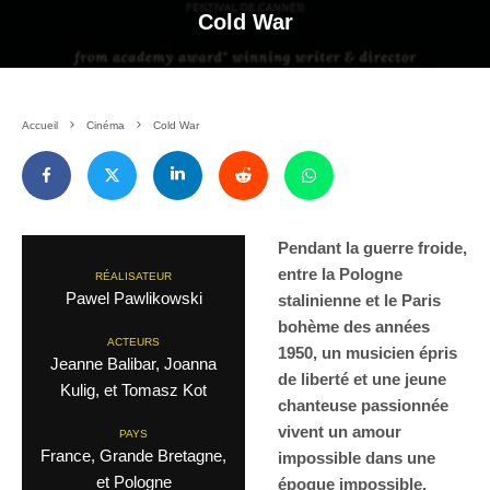
Cold War
Accueil
Cinéma
Cold War
Pendant la guerre froide,
entre la Pologne
RÉALISATEUR
Pawel Pawlikowski
stalinienne et le Paris
bohème des années
ACTEURS
1950, un musicien épris
Jeanne Balibar, Joanna
de liberté et une jeune
Kulig, et Tomasz Kot
chanteuse passionnée
vivent un amour
PAYS
France, Grande Bretagne,
impossible dans une
et Pologne
époque impossible.