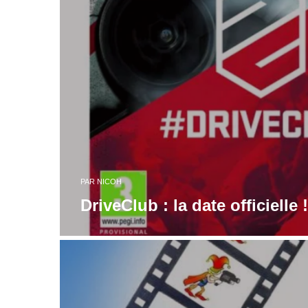
PAR
NICOH
DriveClub : la date officielle !