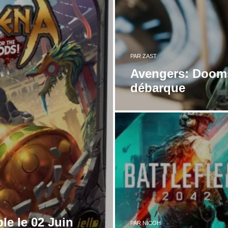
PAR
ZAST
Avengers: Doom
débarque
le le 02 Juin
PAR
NICOH