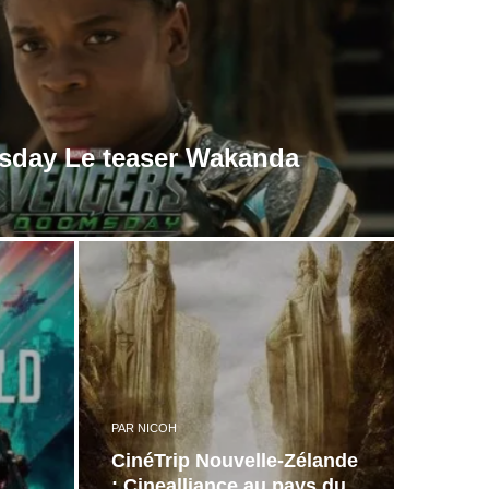
sday Le teaser Wakanda
PAR
NICOH
CinéTrip Nouvelle-Zélande
: Cinealliance au pays du