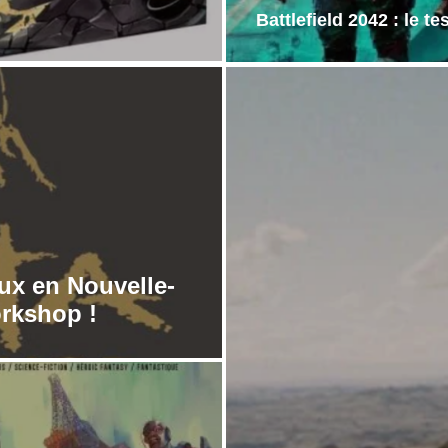
Battlefield 2042 : le tes
ux en Nouvelle-
rkshop !