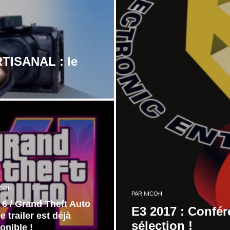
TISANAL : le
ICOH
PAR
NICOH
6 / Grand Theft Auto
E3 2017 : Confé
le trailer est déjà
sélection !
onible !