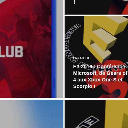
!
PAR
NICOH
E3 2016 : Conférence
Microsoft, de Gears o
4 aux Xbox One S et
Scorpio !