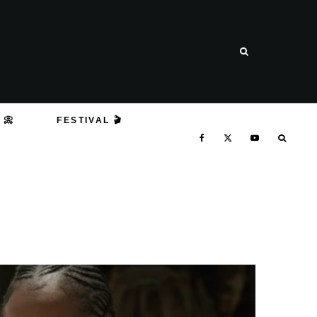
 📀
FESTIVAL 🎬