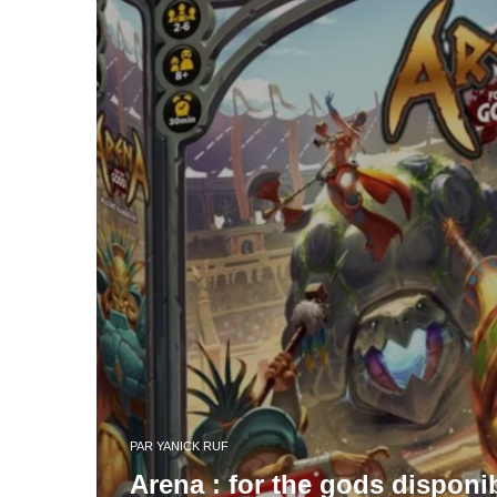
PAR
YANICK RUF
Arena : for the gods disponib