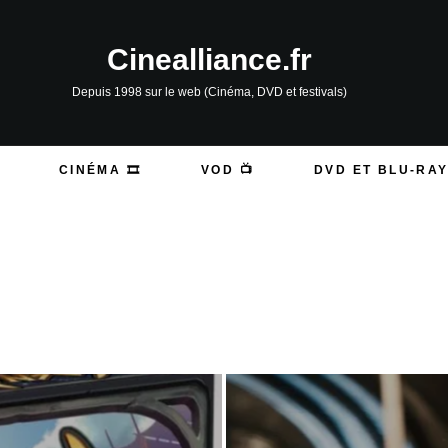
Cinealliance.fr
Depuis 1998 sur le web (Cinéma, DVD et festivals)
CINÉMA 🎞️
VOD 📺
DVD ET BLU-RAY