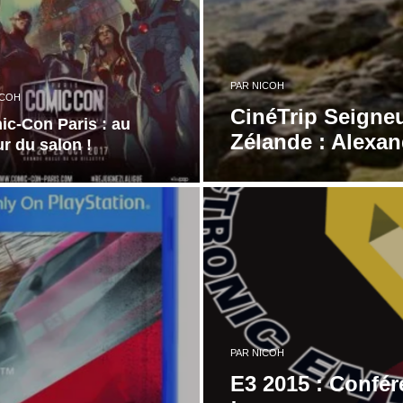
PAR
NICOH
ICOH
CinéTrip Seigne
c-Con Paris : au
Zélande : Alexan
r du salon !
PAR
NICOH
E3 2015 : Confér