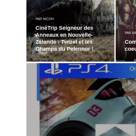
PAR
NICOH
CinéTrip Seigneur des
PAR
N
Anneaux en Nouvelle-
Zélande : Twizel et les
Comi
Champs du Pelennor !
coeu