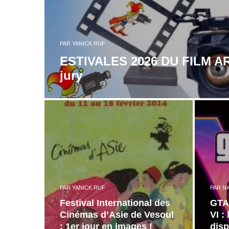
PAR
YANICK RUF
ESTIVALES 2026 DU FILM AR
jury
PAR
YANICK RUF
PAR
N
Festival International des
GTA 
Cinémas d’Asie de Vesoul
VI : 
: 1er jour en images !
disp