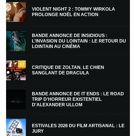
VIOLENT NIGHT 2 : TOMMY WIRKOLA
PROLONGE NOËL EN ACTION
BANDE ANNONCE DE INSIDIOUS :
L’INVASION DU LOINTAIN : LE RETOUR DU
LOINTAIN AU CINÉMA
Nom
*
7.5
CRITIQUE DE ZOLTAN, LE CHIEN
SANGLANT DE DRACULA
E-mail
*
Site web
BANDE ANNONCE DE IT ENDS : LE ROAD
TRIP D’HORREUR EXISTENTIEL
D’ALEXANDER ULLOM
Enregistrer mon nom, mon e-mail et mon site dans le navigateur pour
mon prochain commentaire.
Prévenez-moi de tous les nouveaux commentaires par e-mail.
ESTIVALES 2026 DU FILM ARTISANAL : LE
JURY