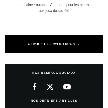
La chaine Youtube d’Asmodee pour les accros
aux jeux de société
AFFICHER LES COMMENTAIRES (0)
Laisser un commentaire
NOS RÉSEAUX SOCIAUX
Votre adresse e-mail ne sera pas publiée.
Les champs obligatoires sont
indiqués avec
*
Commentaire
*
NOS DERNIERS ARTICLES