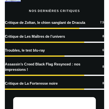
Prévenez-moi de tous les nouveaux articles par e-mail.
NOS DERNIÈRES CRITIQUES
Critique de Zoltan, le chien sanglant de Dracula
7.5
En savoir
plus sur la façon dont les données de vos commentaires sont
Critique de Les Maîtres de l’univers
8
traitées
Troubles, le test blu-ray
6
Assassin’s Creed Black Flag Resynced : nos
8
impressions !
Critique de La Forteresse noire
8