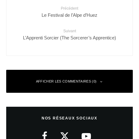
Précédent
Le Festival de l’Alpe d’Huez
Suivant
L’Apprenti Sorcier (The Sorcerer’s Apprentice)
AFFICHER LES COMMENTAIRES (0)
Laisser un commentaire
NOS RÉSEAUX SOCIAUX
Votre adresse e-mail ne sera pas publiée.
Les champs obligatoires sont
indiqués avec
*