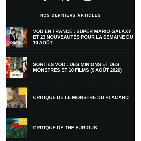
Commentaire
*
NOS DERNIERS ARTICLES
VOD EN FRANCE : SUPER MARIO GALAXY
ET 23 NOUVEAUTÉS POUR LA SEMAINE DU
10 AOÛT
SORTIES VOD : DES MINIONS ET DES
MONSTRES ET 10 FILMS (9 AOÛT 2026)
Nom
*
7.5
CRITIQUE DE LE MONSTRE DU PLACARD
E-mail
*
Site web
9.5
CRITIQUE DE THE FURIOUS
Enregistrer mon nom, mon e-mail et mon site dans le navigateur pour
mon prochain commentaire.