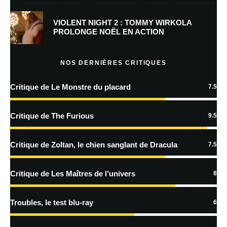
Prévenez-moi de tous les nouveaux commentaires par e-mail.
VIOLENT NIGHT 2 : TOMMY WIRKOLA
PROLONGE NOËL EN ACTION
Prévenez-moi de tous les nouveaux articles par e-mail.
NOS DERNIÈRES CRITIQUES
Critique de Le Monstre du placard
7.5
En savoir
plus sur la façon dont les données de vos commentaires sont
Critique de The Furious
9.5
traitées
Critique de Zoltan, le chien sanglant de Dracula
7.5
Critique de Les Maîtres de l’univers
8
Troubles, le test blu-ray
6