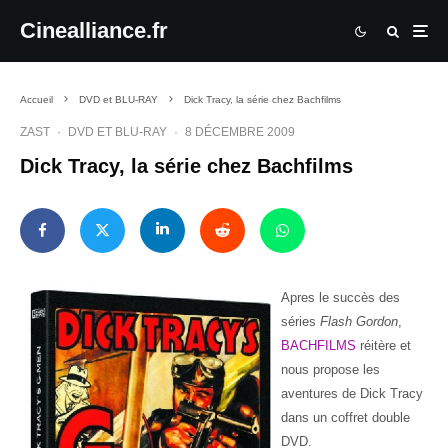
Cinealliance.fr
Accueil
DVD et BLU-RAY
Dick Tracy, la série chez Bachfilms
ZAST
·
DVD ET BLU-RAY
·
8 DÉCEMBRE 2009
Dick Tracy, la série chez Bachfilms
Apres le succès des
séries
Flash Gordon
,
BACHFILMS
réitère et
nous propose les
aventures de Dick Tracy
dans un coffret double
DVD.