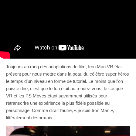
Toujours au rang des adaptations de film, Iron Man VR était
présent pour nous mettre dans la peau du célèbre super héros
le temps d’un niveau en forme de tutoriel. Le moins que l’on
puisse dire, c’est que le fun était au rendez-vous, le casque
VR et les PS Moves étant savamment utilisés pour
retranscrire une expérience la plus fidèle possible au
personnage. Comme dirait l’autre, « je suis Iron Man »,
littéralement désormais.