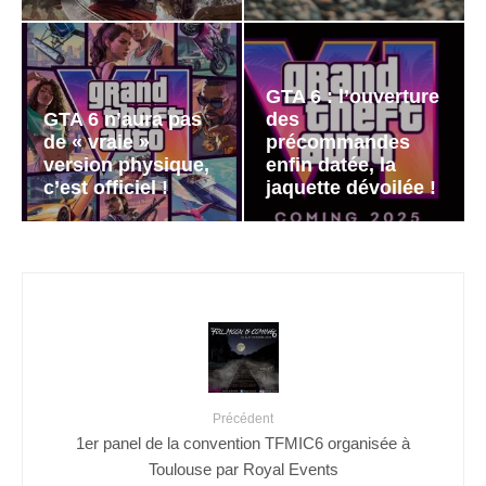
GTA 6 : l’ouverture
GTA 6 n’aura pas
des
de « vraie »
précommandes
version physique,
enfin datée, la
c’est officiel !
jaquette dévoilée !
Précédent
1er panel de la convention TFMIC6 organisée à
Toulouse par Royal Events