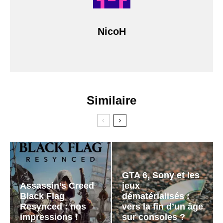
NicoH
Similaire
GTA 6, Sony et les
Assassin’s Creed
jeux
Black Flag
dématérialisés :
Resynced : nos
vers la fin d’un âge
impressions !
sur consoles ?