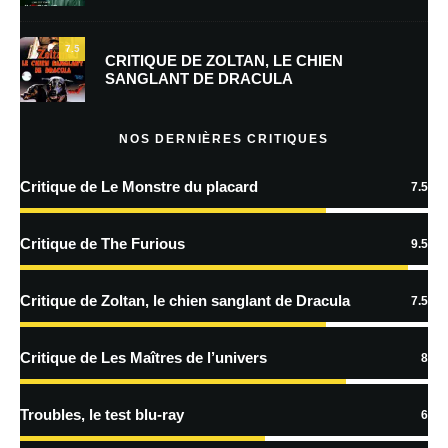
mon prochain commentaire.
7.5
Prévenez-moi de tous les nouveaux commentaires par e-mail.
CRITIQUE DE ZOLTAN, LE CHIEN
SANGLANT DE DRACULA
Prévenez-moi de tous les nouveaux articles par e-mail.
NOS DERNIÈRES CRITIQUES
Critique de Le Monstre du placard
7.5
En savoir
plus sur la façon dont les données de vos commentaires sont
Critique de The Furious
9.5
traitées
Critique de Zoltan, le chien sanglant de Dracula
7.5
Critique de Les Maîtres de l’univers
8
Troubles, le test blu-ray
6