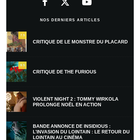
Commentaire
*
NOS DERNIERS ARTICLES
7.5
CRITIQUE DE LE MONSTRE DU PLACARD
9.5
CRITIQUE DE THE FURIOUS
Nom
*
VIOLENT NIGHT 2 : TOMMY WIRKOLA
PROLONGE NOËL EN ACTION
E-mail
*
Site web
BANDE ANNONCE DE INSIDIOUS :
L’INVASION DU LOINTAIN : LE RETOUR DU
LOINTAIN AU CINÉMA
Enregistrer mon nom, mon e-mail et mon site dans le navigateur pour