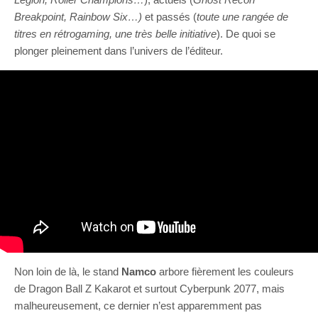
Breakpoint, Rainbow Six…)
et passés (
toute une rangée de
titres en rétrogaming, une très belle initiative
). De quoi se
plonger pleinement dans l’univers de l’éditeur.
Non loin de là, le stand
Namco
arbore fièrement les couleurs
de Dragon Ball Z Kakarot et surtout Cyberpunk 2077, mais
malheureusement, ce dernier n’est apparemment pas