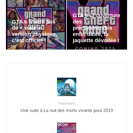
GTA 6 : l’ouverture
GTA 6 n’aura pas
des
de « vraie »
précommandes
version physique,
enfin datée, la
c’est officiel !
jaquette dévoilée !
Précédent
Une suite à La nuit des morts vivants pour 2019