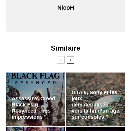
NicoH
Similaire
GTA 6, Sony et les
Assassin’s Creed
jeux
Black Flag
dématérialisés :
Resynced : nos
vers la fin d’un âge
impressions !
sur consoles ?