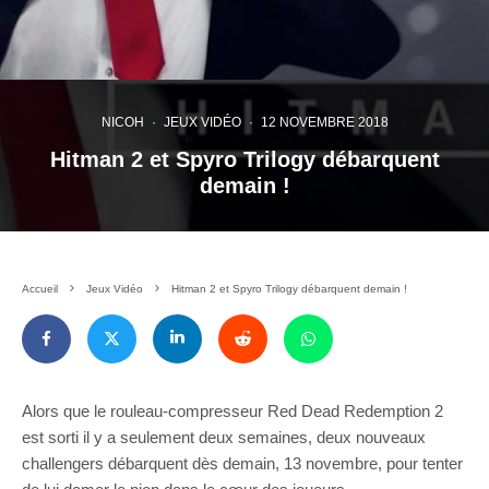
NICOH
·
JEUX VIDÉO
·
12 NOVEMBRE 2018
Hitman 2 et Spyro Trilogy débarquent
demain !
Accueil
Jeux Vidéo
Hitman 2 et Spyro Trilogy débarquent demain !
Alors que le rouleau-compresseur Red Dead Redemption 2
est sorti il y a seulement deux semaines, deux nouveaux
challengers débarquent dès demain, 13 novembre, pour tenter