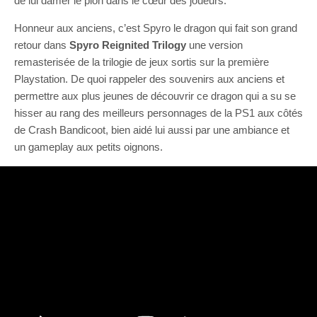
de lui damer le pion dans le cœur des joueurs.
Honneur aux anciens, c’est Spyro le dragon qui fait son grand
retour dans
Spyro Reignited Trilogy
une version
remasterisée de la trilogie de jeux sortis sur la première
Playstation. De quoi rappeler des souvenirs aux anciens et
permettre aux plus jeunes de découvrir ce dragon qui a su se
hisser au rang des meilleurs personnages de la PS1 aux côtés
de Crash Bandicoot, bien aidé lui aussi par une ambiance et
un gameplay aux petits oignons.