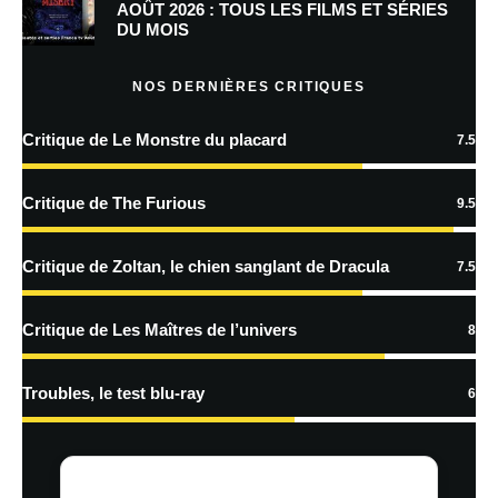
AOÛT 2026 : TOUS LES FILMS ET SÉRIES
DU MOIS
Prévenez-moi de tous les nouveaux articles par e-mail.
NOS DERNIÈRES CRITIQUES
Critique de Le Monstre du placard
7.5
En savoir
plus sur la façon dont les données de vos commentaires sont
Critique de The Furious
9.5
traitées
Critique de Zoltan, le chien sanglant de Dracula
7.5
Critique de Les Maîtres de l’univers
8
Troubles, le test blu-ray
6