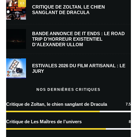
7.5
CRITIQUE DE ZOLTAN, LE CHIEN
SANGLANT DE DRACULA
E-mail
*
Site web
BANDE ANNONCE DE IT ENDS : LE ROAD
TRIP D’HORREUR EXISTENTIEL
D’ALEXANDER ULLOM
Enregistrer mon nom, mon e-mail et mon site dans le navigateur pour
mon prochain commentaire.
Prévenez-moi de tous les nouveaux commentaires par e-mail.
ESTIVALES 2026 DU FILM ARTISANAL : LE
JURY
Prévenez-moi de tous les nouveaux articles par e-mail.
NOS DERNIÈRES CRITIQUES
Critique de Zoltan, le chien sanglant de Dracula
7.5
En savoir
plus sur la façon dont les données de vos commentaires sont
Critique de Les Maîtres de l’univers
8
traitées