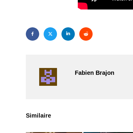
Fabien Brajon
PAR
ZAST
Similaire
Bande
annonce de