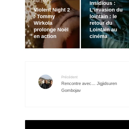
PAR
ZAST
Insidious :
Violent Night 2
L’invasion du
: Tommy
lointain : le
Wirkola
retour du
prolonge Noël
Lointain au
en action
cinéma
Précédent
Rencontre avec… Jigjidsuren
Gombojav