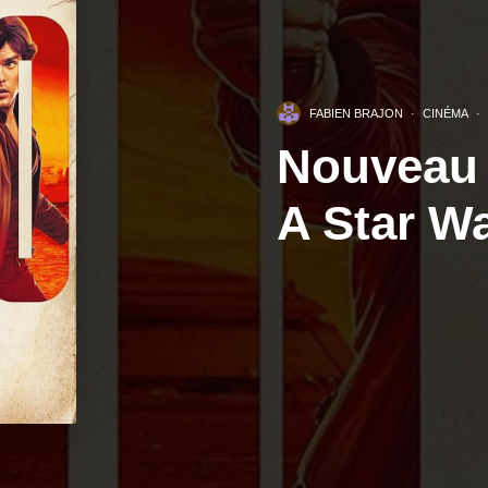
FABIEN BRAJON
·
CINÉMA
·
Nouveau t
A Star W