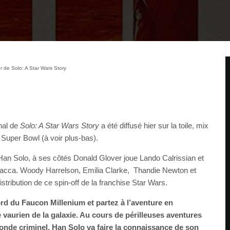
r de Solo: A Star Wars Story
onal de
Solo: A Star Wars Story
a été diffusé hier sur la toile, mix
du Super Bowl (à voir plus-bas).
Han Solo, à ses côtés Donald Glover joue Lando Calrissian et
cca. Woody Harrelson, Emilia Clarke, Thandie Newton et
stribution de ce spin-off de la franchise Star Wars.
d du Faucon Millenium et partez à l’aventure en
vaurien de la galaxie. Au cours de périlleuses aventures
onde criminel, Han Solo va faire la connaissance de son