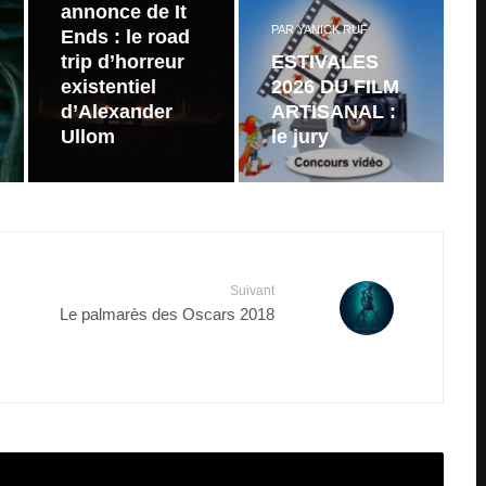
annonce de It
PAR
YANICK RUF
Ends : le road
trip d’horreur
ESTIVALES
existentiel
2026 DU FILM
d’Alexander
ARTISANAL :
Ullom
le jury
Suivant
Le palmarès des Oscars 2018