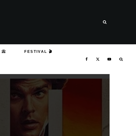
 📀
FESTIVAL 🎬