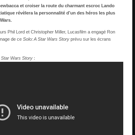
hewbacca et croiser la route du charmant escroc Lando
iatique révèlera la personnalité d’un des héros les plus
 Wars.
eurs Phil Lord et Christopher Miller, Lucasfilm a engagé Ron
urnage de ce
Solo: A Star Wars Story
prévu sur les écrans
A Star Wars Story
: