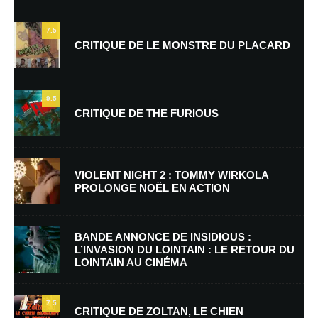
7.5
CRITIQUE DE LE MONSTRE DU PLACARD
9.5
CRITIQUE DE THE FURIOUS
Nom
*
VIOLENT NIGHT 2 : TOMMY WIRKOLA
PROLONGE NOËL EN ACTION
E-mail
*
Site web
BANDE ANNONCE DE INSIDIOUS :
L’INVASION DU LOINTAIN : LE RETOUR DU
LOINTAIN AU CINÉMA
Enregistrer mon nom, mon e-mail et mon site dans le navigateur pour
mon prochain commentaire.
7.5
Prévenez-moi de tous les nouveaux commentaires par e-mail.
CRITIQUE DE ZOLTAN, LE CHIEN