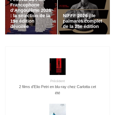
Francophone
d’Angoulême 2026
: la sélection de la
NIFFF 2026 : le
19e édition
palmarès complet
dévoilée
de la 25e édition
Précédent
2 films d’Elio Petri en blu-ray chez Carlotta cet
été