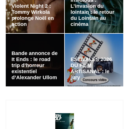
Insidious :
Violent Night 2 :
L’invasion du
Tommy Wirkola
lointain : le retour
prolonge Noël en
du Lointain au
action
cinéma
Bande annonce de
It Ends : le road
ESTIVALES 2026
trip d’horreur
DU FILM
existentiel
ARTISANAL : le
d’Alexander Ullom
jury