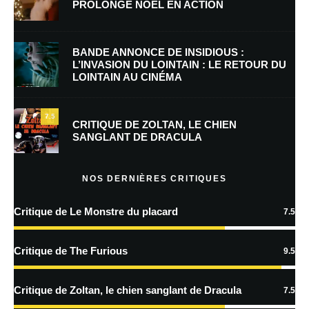
PROLONGE NOËL EN ACTION
E-mail
*
Site web
BANDE ANNONCE DE INSIDIOUS :
L’INVASION DU LOINTAIN : LE RETOUR DU
LOINTAIN AU CINÉMA
Enregistrer mon nom, mon e-mail et mon site dans le navigateur pour
mon prochain commentaire.
7.5
Prévenez-moi de tous les nouveaux commentaires par e-mail.
CRITIQUE DE ZOLTAN, LE CHIEN
SANGLANT DE DRACULA
Prévenez-moi de tous les nouveaux articles par e-mail.
NOS DERNIÈRES CRITIQUES
Critique de Le Monstre du placard
7.5
En savoir
plus sur la façon dont les données de vos commentaires sont
Critique de The Furious
9.5
traitées
Critique de Zoltan, le chien sanglant de Dracula
7.5