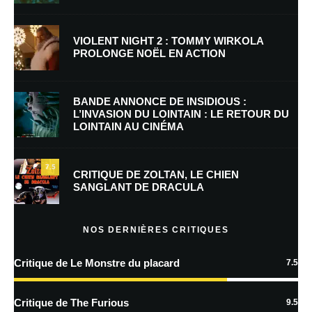
Nom
*
VIOLENT NIGHT 2 : TOMMY WIRKOLA
PROLONGE NOËL EN ACTION
E-mail
*
Site web
BANDE ANNONCE DE INSIDIOUS :
L’INVASION DU LOINTAIN : LE RETOUR DU
LOINTAIN AU CINÉMA
Enregistrer mon nom, mon e-mail et mon site dans le navigateur pour
mon prochain commentaire.
7.5
Prévenez-moi de tous les nouveaux commentaires par e-mail.
CRITIQUE DE ZOLTAN, LE CHIEN
SANGLANT DE DRACULA
Prévenez-moi de tous les nouveaux articles par e-mail.
NOS DERNIÈRES CRITIQUES
Critique de Le Monstre du placard
7.5
En savoir
plus sur la façon dont les données de vos commentaires sont
Critique de The Furious
9.5
traitées