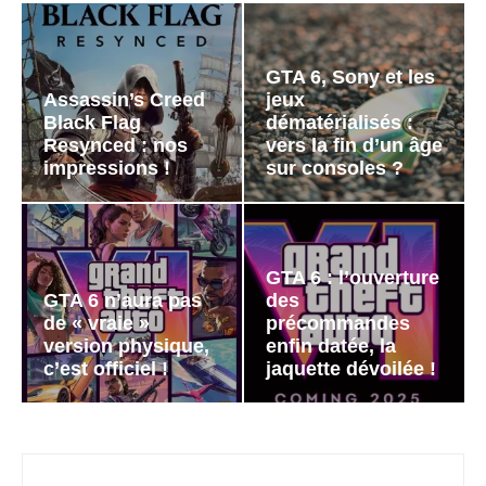
GTA 6, Sony et les
Assassin’s Creed
jeux
Black Flag
dématérialisés :
Resynced : nos
vers la fin d’un âge
impressions !
sur consoles ?
GTA 6 : l’ouverture
GTA 6 n’aura pas
des
de « vraie »
précommandes
version physique,
enfin datée, la
c’est officiel !
jaquette dévoilée !