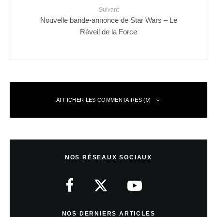
Suivant
Nouvelle bande-annonce de Star Wars – Le
Réveil de la Force
AFFICHER LES COMMENTAIRES (0)
Laisser un commentaire
NOS RÉSEAUX SOCIAUX
Votre adresse e-mail ne sera pas publiée.
Les champs obligatoires sont
indiqués avec
*
Commentaire
*
NOS DERNIERS ARTICLES