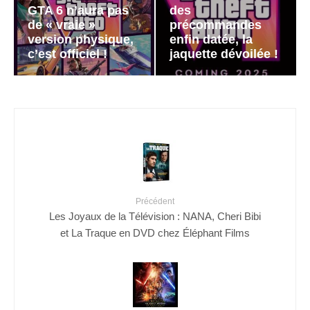
GTA 6 n’aura pas
des
de « vraie »
précommandes
version physique,
enfin datée, la
c’est officiel !
jaquette dévoilée !
Précédent
Les Joyaux de la Télévision : NANA, Cheri Bibi
et La Traque en DVD chez Éléphant Films