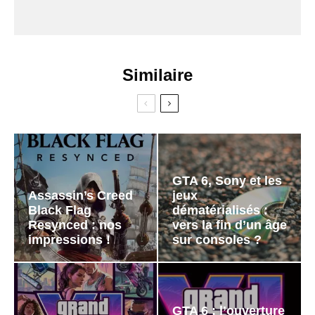
Similaire
GTA 6, Sony et les
Assassin’s Creed
jeux
Black Flag
dématérialisés :
Resynced : nos
vers la fin d’un âge
impressions !
sur consoles ?
GTA 6 : l’ouverture