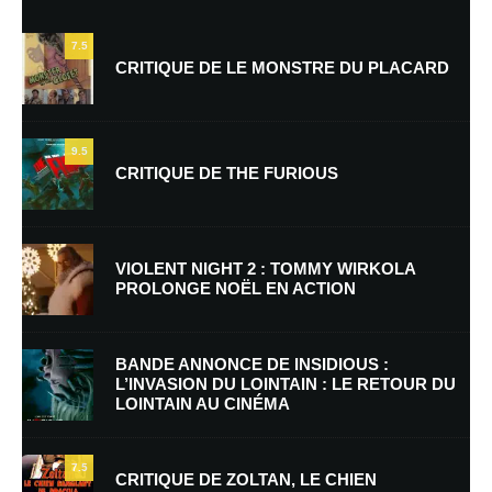
7.5
CRITIQUE DE LE MONSTRE DU PLACARD
9.5
CRITIQUE DE THE FURIOUS
Nom
*
VIOLENT NIGHT 2 : TOMMY WIRKOLA
PROLONGE NOËL EN ACTION
E-mail
*
Site web
BANDE ANNONCE DE INSIDIOUS :
L’INVASION DU LOINTAIN : LE RETOUR DU
LOINTAIN AU CINÉMA
Enregistrer mon nom, mon e-mail et mon site dans le navigateur pour
mon prochain commentaire.
7.5
Prévenez-moi de tous les nouveaux commentaires par e-mail.
CRITIQUE DE ZOLTAN, LE CHIEN