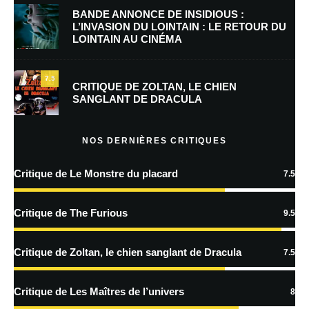
BANDE ANNONCE DE INSIDIOUS :
Nom
*
L’INVASION DU LOINTAIN : LE RETOUR DU
LOINTAIN AU CINÉMA
7.5
E-mail
*
Site web
CRITIQUE DE ZOLTAN, LE CHIEN
SANGLANT DE DRACULA
NOS DERNIÈRES CRITIQUES
Enregistrer mon nom, mon e-mail et mon site dans le navigateur pour
mon prochain commentaire.
Critique de Le Monstre du placard
7.5
Prévenez-moi de tous les nouveaux commentaires par e-mail.
Critique de The Furious
9.5
Prévenez-moi de tous les nouveaux articles par e-mail.
Critique de Zoltan, le chien sanglant de Dracula
7.5
En savoir
Critique de Les Maîtres de l’univers
8
plus sur la façon dont les données de vos commentaires sont