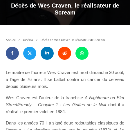
Décès de Wes Craven, le réalisateur de
Scream
Accueil
Cinéma
Décès de Wes Craven, le réalisateur de Scream
Le maître de l’horreur Wes Craven est mort dimanche 30 août,
à l’âge de 76 ans. Il se battait contre un cancer du cerveau
depuis plusieurs mois.
Wes Craven est l’auteur de la franchise
A Nightmare on Elm
Street/
Freddy – Chapitre 1 : Les Griffes de la Nuit
dont il a
réalisé le premier volet en 1984.
Dans les années 70 il a signé deux redoutables classiques de
l’horreur :
La dernière maison sur la gauche
(1972) et
La