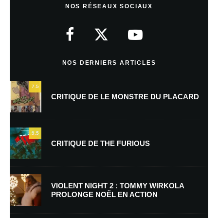
31 août 2015 à 19 h 11 min
NOS RÉSEAUX SOCIAUX
Degouté 🙁
NOS DERNIERS ARTICLES
Laisser un commentaire
7.5
Votre adresse e-mail ne sera pas publiée.
Les champs obligatoires sont
CRITIQUE DE LE MONSTRE DU PLACARD
indiqués avec
*
Commentaire
*
9.5
CRITIQUE DE THE FURIOUS
VIOLENT NIGHT 2 : TOMMY WIRKOLA
PROLONGE NOËL EN ACTION