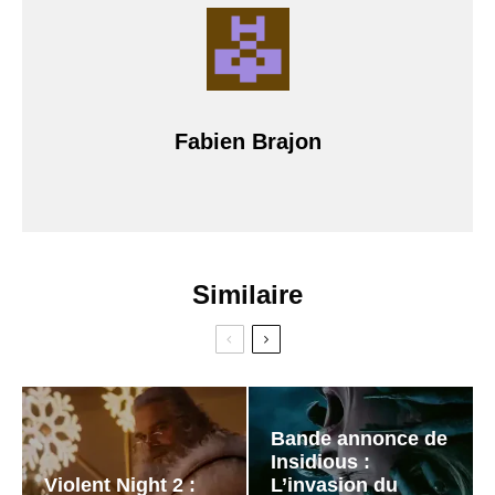
Fabien Brajon
Similaire
Bande annonce de
Insidious :
Violent Night 2 :
L’invasion du