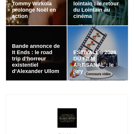
Tommy Wirkola
lointain : le retour
prolonge Noël en
du Lointain au
action
cinéma
Bande annonce de
It Ends : le road
ESTIVALES 2026
trip d’horreur
DU FILM
existentiel
ARTISANAL : le
d’Alexander Ullom
jury