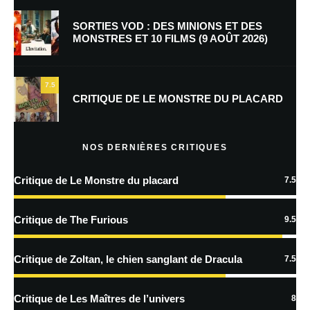
SORTIES VOD : DES MINIONS ET DES
MONSTRES ET 10 FILMS (9 AOÛT 2026)
Enregistrer mon nom, mon e-mail et mon site dans le navigateur pour
mon prochain commentaire.
7.5
Prévenez-moi de tous les nouveaux commentaires par e-mail.
CRITIQUE DE LE MONSTRE DU PLACARD
Prévenez-moi de tous les nouveaux articles par e-mail.
NOS DERNIÈRES CRITIQUES
Critique de Le Monstre du placard
7.5
En savoir
plus sur la façon dont les données de vos commentaires sont
Critique de The Furious
9.5
traitées
Critique de Zoltan, le chien sanglant de Dracula
7.5
Critique de Les Maîtres de l’univers
8