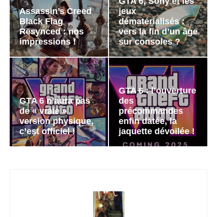
GTA 6, Sony et les
Assassin’s Creed
jeux
Black Flag
dématérialisés :
Resynced : nos
vers la fin d’un âge
impressions !
sur consoles ?
GTA 6 : l’ouverture
GTA 6 n’aura pas
des
de « vraie »
précommandes
version physique,
enfin datée, la
c’est officiel !
jaquette dévoilée !