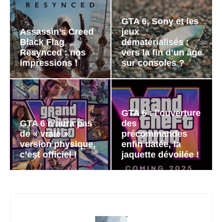
GTA 6, Sony et les
Assassin’s Creed
jeux
Black Flag
dématérialisés :
Resynced : nos
vers la fin d’un âge
impressions !
sur consoles ?
GTA 6 : l’ouverture
GTA 6 n’aura pas
des
de « vraie »
précommandes
version physique,
enfin datée, la
c’est officiel !
jaquette dévoilée !