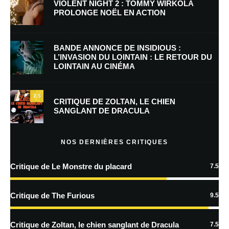
VIOLENT NIGHT 2 : TOMMY WIRKOLA
PROLONGE NOËL EN ACTION
E-mail
*
Site web
BANDE ANNONCE DE INSIDIOUS :
L’INVASION DU LOINTAIN : LE RETOUR DU
LOINTAIN AU CINÉMA
Enregistrer mon nom, mon e-mail et mon site dans le navigateur pour
mon prochain commentaire.
7.5
Prévenez-moi de tous les nouveaux commentaires par e-mail.
CRITIQUE DE ZOLTAN, LE CHIEN
SANGLANT DE DRACULA
Prévenez-moi de tous les nouveaux articles par e-mail.
NOS DERNIÈRES CRITIQUES
Critique de Le Monstre du placard
7.5
En savoir
plus sur la façon dont les données de vos commentaires sont
Critique de The Furious
9.5
traitées
Critique de Zoltan, le chien sanglant de Dracula
7.5