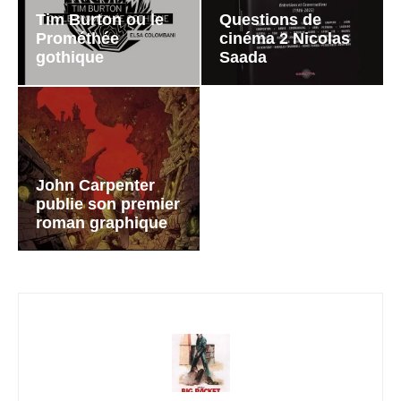
Tim Burton ou le
Questions de
Prométhée
cinéma 2 Nicolas
gothique
Saada
John Carpenter
publie son premier
roman graphique