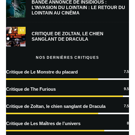
BANDE ANNONCE DE INSIDIOUS :
L’INVASION DU LOINTAIN : LE RETOUR DU
LOINTAIN AU CINÉMA
Enregistrer mon nom, mon e-mail et mon site dans le navigateur pour
mon prochain commentaire.
7.5
Prévenez-moi de tous les nouveaux commentaires par e-mail.
CRITIQUE DE ZOLTAN, LE CHIEN
SANGLANT DE DRACULA
Prévenez-moi de tous les nouveaux articles par e-mail.
NOS DERNIÈRES CRITIQUES
Critique de Le Monstre du placard
7.5
En savoir
plus sur la façon dont les données de vos commentaires sont
Critique de The Furious
9.5
traitées
Critique de Zoltan, le chien sanglant de Dracula
7.5
Critique de Les Maîtres de l’univers
8