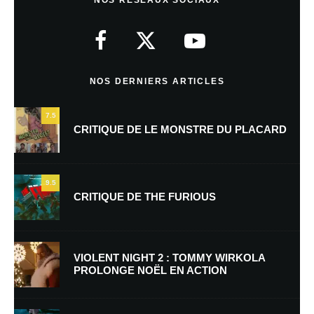
Votre adresse e-mail ne sera pas publiée.
Les champs obligatoires sont
indiqués avec
*
Commentaire
*
NOS DERNIERS ARTICLES
7.5
CRITIQUE DE LE MONSTRE DU PLACARD
9.5
CRITIQUE DE THE FURIOUS
Nom
*
VIOLENT NIGHT 2 : TOMMY WIRKOLA
PROLONGE NOËL EN ACTION
E-mail
*
Site web