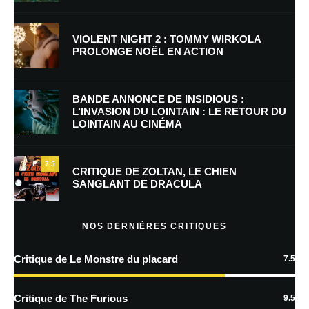
Nom
*
VIOLENT NIGHT 2 : TOMMY WIRKOLA
PROLONGE NOËL EN ACTION
E-mail
*
Site web
BANDE ANNONCE DE INSIDIOUS :
L’INVASION DU LOINTAIN : LE RETOUR DU
LOINTAIN AU CINÉMA
Enregistrer mon nom, mon e-mail et mon site dans le navigateur pour
mon prochain commentaire.
7.5
Prévenez-moi de tous les nouveaux commentaires par e-mail.
CRITIQUE DE ZOLTAN, LE CHIEN
SANGLANT DE DRACULA
Prévenez-moi de tous les nouveaux articles par e-mail.
NOS DERNIÈRES CRITIQUES
Critique de Le Monstre du placard
7.5
En savoir
plus sur la façon dont les données de vos commentaires sont
Critique de The Furious
9.5
traitées