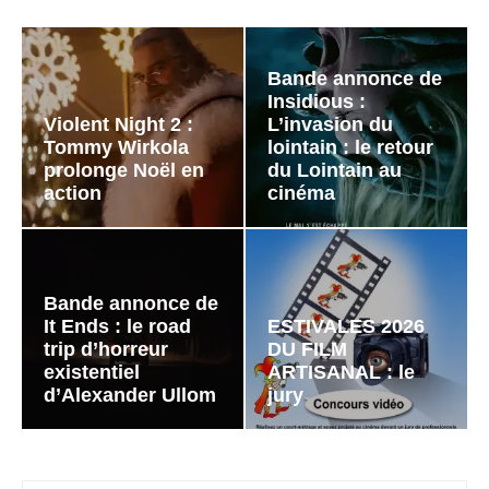
Bande annonce de
Insidious :
Violent Night 2 :
L’invasion du
Tommy Wirkola
lointain : le retour
prolonge Noël en
du Lointain au
action
cinéma
Bande annonce de
It Ends : le road
ESTIVALES 2026
trip d’horreur
DU FILM
existentiel
ARTISANAL : le
d’Alexander Ullom
jury