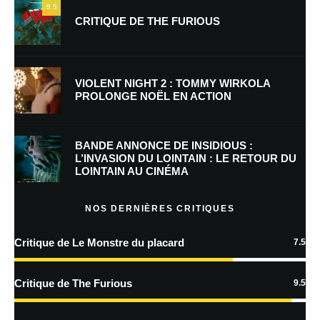
9.5
CRITIQUE DE THE FURIOUS
E-mail
*
Site web
VIOLENT NIGHT 2 : TOMMY WIRKOLA
PROLONGE NOËL EN ACTION
Enregistrer mon nom, mon e-mail et mon site dans le navigateur pour
mon prochain commentaire.
BANDE ANNONCE DE INSIDIOUS :
Prévenez-moi de tous les nouveaux commentaires par e-mail.
L’INVASION DU LOINTAIN : LE RETOUR DU
LOINTAIN AU CINÉMA
Prévenez-moi de tous les nouveaux articles par e-mail.
NOS DERNIÈRES CRITIQUES
Critique de Le Monstre du placard
7.5
En savoir
plus sur la façon dont les données de vos commentaires sont
Critique de The Furious
9.5
traitées