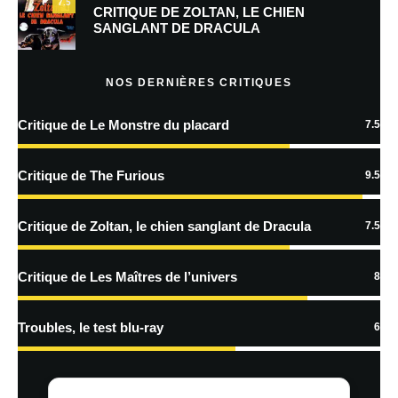
7.5
Prévenez-moi de tous les nouveaux commentaires par e-mail.
CRITIQUE DE ZOLTAN, LE CHIEN
SANGLANT DE DRACULA
Prévenez-moi de tous les nouveaux articles par e-mail.
NOS DERNIÈRES CRITIQUES
Critique de Le Monstre du placard
7.5
En savoir
plus sur la façon dont les données de vos commentaires sont
Critique de The Furious
9.5
traitées
Critique de Zoltan, le chien sanglant de Dracula
7.5
Critique de Les Maîtres de l’univers
8
Troubles, le test blu-ray
6