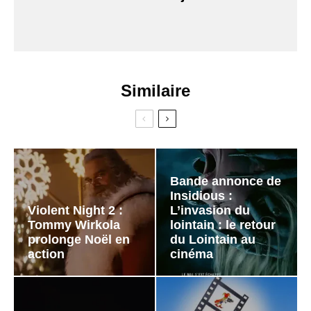
Similaire
Bande annonce de
Insidious :
Violent Night 2 :
L’invasion du
Tommy Wirkola
lointain : le retour
prolonge Noël en
du Lointain au
action
cinéma