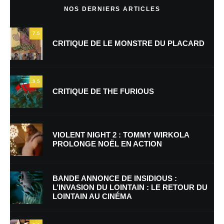
NOS DERNIERS ARTICLES
7.5
CRITIQUE DE LE MONSTRE DU PLACARD
9.5
CRITIQUE DE THE FURIOUS
Nom
*
VIOLENT NIGHT 2 : TOMMY WIRKOLA
PROLONGE NOËL EN ACTION
E-mail
*
Site web
BANDE ANNONCE DE INSIDIOUS :
L’INVASION DU LOINTAIN : LE RETOUR DU
LOINTAIN AU CINÉMA
Enregistrer mon nom, mon e-mail et mon site dans le navigateur pour
mon prochain commentaire.