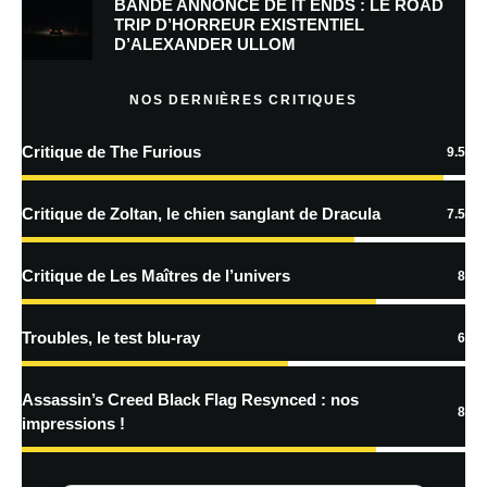
BANDE ANNONCE DE IT ENDS : LE ROAD
Prévenez-moi de tous les nouveaux commentaires par e-mail.
TRIP D’HORREUR EXISTENTIEL
D’ALEXANDER ULLOM
Prévenez-moi de tous les nouveaux articles par e-mail.
NOS DERNIÈRES CRITIQUES
Critique de The Furious
9.5
En savoir
plus sur la façon dont les données de vos commentaires sont
Critique de Zoltan, le chien sanglant de Dracula
7.5
traitées
Critique de Les Maîtres de l’univers
8
Troubles, le test blu-ray
6
Assassin’s Creed Black Flag Resynced : nos
8
impressions !