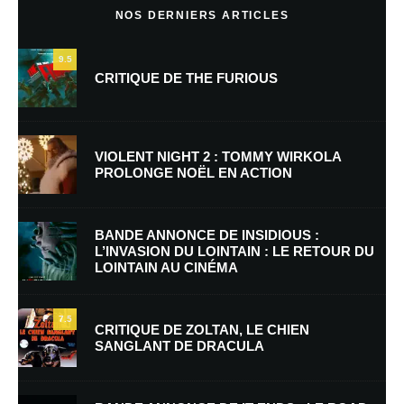
NOS DERNIERS ARTICLES
9.5
CRITIQUE DE THE FURIOUS
VIOLENT NIGHT 2 : TOMMY WIRKOLA
PROLONGE NOËL EN ACTION
Nom
*
BANDE ANNONCE DE INSIDIOUS :
L’INVASION DU LOINTAIN : LE RETOUR DU
LOINTAIN AU CINÉMA
E-mail
*
Site web
7.5
CRITIQUE DE ZOLTAN, LE CHIEN
SANGLANT DE DRACULA
Enregistrer mon nom, mon e-mail et mon site dans le navigateur pour
mon prochain commentaire.