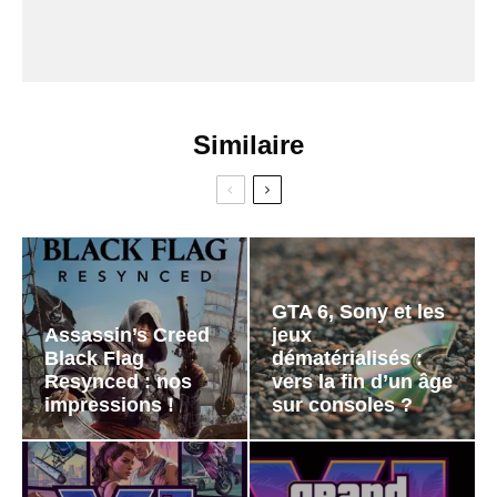
Similaire
GTA 6, Sony et les
Assassin’s Creed
jeux
Black Flag
dématérialisés :
Resynced : nos
vers la fin d’un âge
impressions !
sur consoles ?