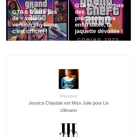
GTA 6 : l’ouverture
GTA 6 n’aura pas
des
de « vraie »
précommandes
version physique,
enfin datée, la
c’est officiel !
jaquette dévoilée !
Précédent
Jessica Chastain est Miss Julie pour Liv
Ullmann