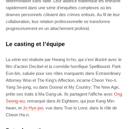
détermination sans faille. Leur alliance inattendue les entraîne
rapidement dans une série d’enquêtes complexes où les
drames personnels côtoient des crimes enfouis. Au fil de leur
collaboration, leur relation professionnelle se transforme
progressivement en un attachement profond.
Le casting et l’équipe
La série est réalisée par Hwang In-ho, qui s’est illustré avec le
film d’action Decibel et la comédie horrifique Spellbound. Park
Eun-bin, saluée pour ses rôles marquants dans Extraordinary
Attorney Woo et The King’s Affection, incarne Cheon Yeo-ri.
Yang Se-jong, vu dans Doona! et My Country: The New Age,
prête ses traits à Ma Gang-uk. Ils partagent l’affiche avec
Ong
Seong-wu
, remarqué dans At Eighteen, qui joue Kang Min-
hwan, et
Jo Hye-joo
, vue dans True to Love, dans le rôle de
Cheon Ha-ri.