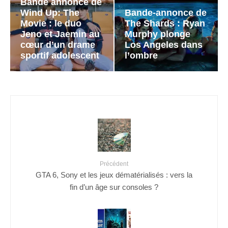
Bande annonce de
Wind Up: The
Bande-annonce de
Movie : le duo
The Shards : Ryan
Jeno et Jaemin au
Murphy plonge
cœur d’un drame
Los Angeles dans
sportif adolescent
l’ombre
Précédent
GTA 6, Sony et les jeux dématérialisés : vers la
fin d’un âge sur consoles ?