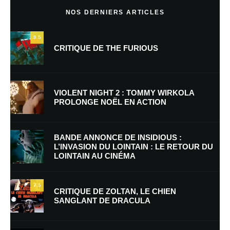
NOS DERNIERS ARTICLES
9.5
CRITIQUE DE THE FURIOUS
VIOLENT NIGHT 2 : TOMMY WIRKOLA
PROLONGE NOËL EN ACTION
Nom
*
BANDE ANNONCE DE INSIDIOUS :
L’INVASION DU LOINTAIN : LE RETOUR DU
LOINTAIN AU CINÉMA
E-mail
*
Site web
7.5
CRITIQUE DE ZOLTAN, LE CHIEN
SANGLANT DE DRACULA
Enregistrer mon nom, mon e-mail et mon site dans le navigateur pour
mon prochain commentaire.