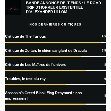
BANDE ANNONCE DE IT ENDS : LE ROAD
Prévenez-moi de tous les nouveaux commentaires par e-mail.
TRIP D’HORREUR EXISTENTIEL
D’ALEXANDER ULLOM
Prévenez-moi de tous les nouveaux articles par e-mail.
NOS DERNIÈRES CRITIQUES
Critique de The Furious
9.5
En savoir
plus sur la façon dont les données de vos commentaires sont
Critique de Zoltan, le chien sanglant de Dracula
7.5
traitées
Critique de Les Maîtres de l’univers
8
Troubles, le test blu-ray
6
Assassin’s Creed Black Flag Resynced : nos
8
impressions !