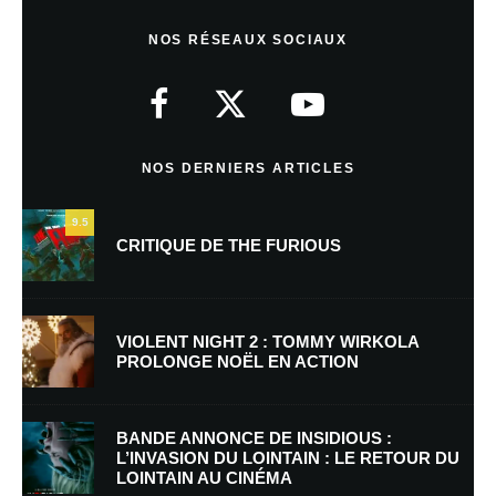
Laisser un commentaire
NOS RÉSEAUX SOCIAUX
Votre adresse e-mail ne sera pas publiée.
Les champs obligatoires sont
indiqués avec
*
Commentaire
*
NOS DERNIERS ARTICLES
9.5
CRITIQUE DE THE FURIOUS
VIOLENT NIGHT 2 : TOMMY WIRKOLA
PROLONGE NOËL EN ACTION
Nom
*
BANDE ANNONCE DE INSIDIOUS :
L’INVASION DU LOINTAIN : LE RETOUR DU
LOINTAIN AU CINÉMA
E-mail
*
Site web