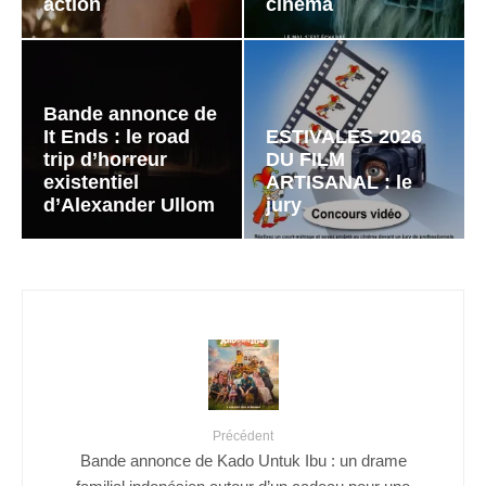
action
cinéma
Bande annonce de
It Ends : le road
ESTIVALES 2026
trip d’horreur
DU FILM
existentiel
ARTISANAL : le
d’Alexander Ullom
jury
Précédent
Bande annonce de Kado Untuk Ibu : un drame
familial indonésien autour d’un cadeau pour une