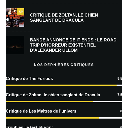
7.5
CRITIQUE DE ZOLTAN, LE CHIEN
SANGLANT DE DRACULA
Enregistrer mon nom, mon e-mail et mon site dans le navigateur pour
mon prochain commentaire.
BANDE ANNONCE DE IT ENDS : LE ROAD
Prévenez-moi de tous les nouveaux commentaires par e-mail.
TRIP D’HORREUR EXISTENTIEL
D’ALEXANDER ULLOM
Prévenez-moi de tous les nouveaux articles par e-mail.
NOS DERNIÈRES CRITIQUES
Critique de The Furious
9.5
En savoir
plus sur la façon dont les données de vos commentaires sont
Critique de Zoltan, le chien sanglant de Dracula
7.5
traitées
Critique de Les Maîtres de l’univers
8
Troubles, le test blu-ray
6