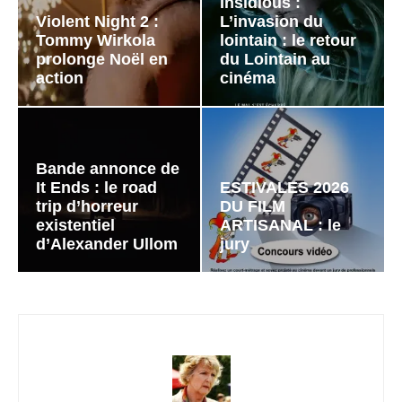
Insidious :
Violent Night 2 :
L’invasion du
Tommy Wirkola
lointain : le retour
prolonge Noël en
du Lointain au
action
cinéma
Bande annonce de
It Ends : le road
ESTIVALES 2026
trip d’horreur
DU FILM
existentiel
ARTISANAL : le
d’Alexander Ullom
jury