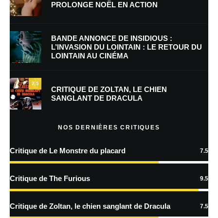
PROLONGE NOËL EN ACTION
E-mail
*
Site web
BANDE ANNONCE DE INSIDIOUS :
L’INVASION DU LOINTAIN : LE RETOUR DU
LOINTAIN AU CINÉMA
Enregistrer mon nom, mon e-mail et mon site dans le navigateur pour
mon prochain commentaire.
7.5
Prévenez-moi de tous les nouveaux commentaires par e-mail.
CRITIQUE DE ZOLTAN, LE CHIEN
SANGLANT DE DRACULA
Prévenez-moi de tous les nouveaux articles par e-mail.
NOS DERNIÈRES CRITIQUES
Critique de Le Monstre du placard
7.5
En savoir
plus sur la façon dont les données de vos commentaires sont
Critique de The Furious
9.5
traitées
Critique de Zoltan, le chien sanglant de Dracula
7.5