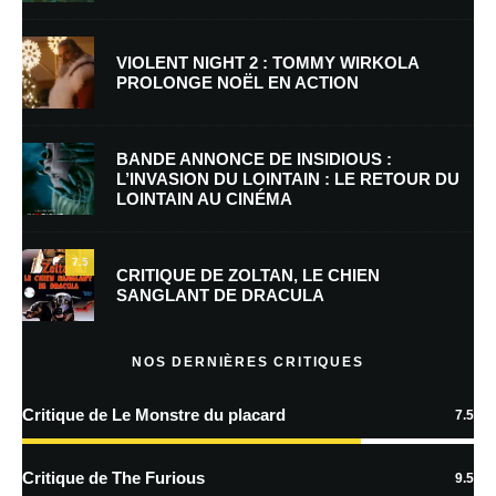
Nom
*
VIOLENT NIGHT 2 : TOMMY WIRKOLA
PROLONGE NOËL EN ACTION
E-mail
*
Site web
BANDE ANNONCE DE INSIDIOUS :
L’INVASION DU LOINTAIN : LE RETOUR DU
LOINTAIN AU CINÉMA
Enregistrer mon nom, mon e-mail et mon site dans le navigateur pour
mon prochain commentaire.
7.5
Prévenez-moi de tous les nouveaux commentaires par e-mail.
CRITIQUE DE ZOLTAN, LE CHIEN
SANGLANT DE DRACULA
Prévenez-moi de tous les nouveaux articles par e-mail.
NOS DERNIÈRES CRITIQUES
Critique de Le Monstre du placard
7.5
En savoir
plus sur la façon dont les données de vos commentaires sont
Critique de The Furious
9.5
traitées