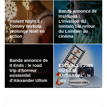
Bande annonce de
Insidious :
Violent Night 2 :
L’invasion du
Tommy Wirkola
lointain : le retour
prolonge Noël en
du Lointain au
action
cinéma
Bande annonce de
It Ends : le road
ESTIVALES 2026
trip d’horreur
DU FILM
existentiel
ARTISANAL : le
d’Alexander Ullom
jury