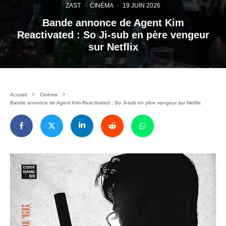
ZAST
·
CINÉMA
·
19 JUIN 2026
Bande annonce de Agent Kim
Reactivated : So Ji-sub en père vengeur
sur Netflix
Accueil
Cinéma
Bande annonce de Agent Kim Reactivated : So Ji-sub en père vengeur sur Netflix