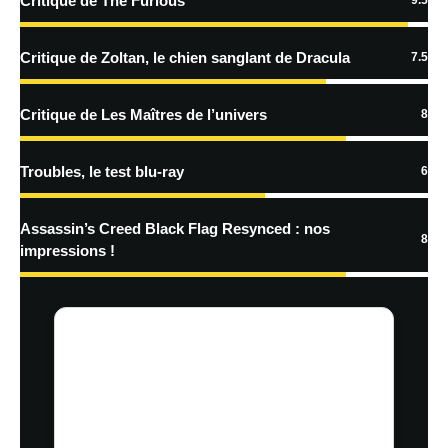
Critique de The Furious
9.5
En savoir
plus sur la façon dont les données de vos commentaires sont
Critique de Zoltan, le chien sanglant de Dracula
7.5
traitées
Critique de Les Maîtres de l’univers
8
Troubles, le test blu-ray
6
Assassin’s Creed Black Flag Resynced : nos
8
impressions !