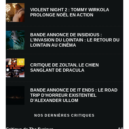
VIOLENT NIGHT 2 : TOMMY WIRKOLA
PROLONGE NOËL EN ACTION
Nom
*
BANDE ANNONCE DE INSIDIOUS :
L’INVASION DU LOINTAIN : LE RETOUR DU
LOINTAIN AU CINÉMA
E-mail
*
Site web
7.5
CRITIQUE DE ZOLTAN, LE CHIEN
SANGLANT DE DRACULA
Enregistrer mon nom, mon e-mail et mon site dans le navigateur pour
mon prochain commentaire.
BANDE ANNONCE DE IT ENDS : LE ROAD
Prévenez-moi de tous les nouveaux commentaires par e-mail.
TRIP D’HORREUR EXISTENTIEL
D’ALEXANDER ULLOM
Prévenez-moi de tous les nouveaux articles par e-mail.
NOS DERNIÈRES CRITIQUES