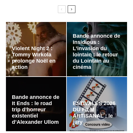
Bande annonce de
Insidious :
Violent Night 2 :
L’invasion du
Tommy Wirkola
lointain : le retour
prolonge Noël en
du Lointain au
action
cinéma
Bande annonce de
It Ends : le road
ESTIVALES 2026
trip d’horreur
DU FILM
existentiel
ARTISANAL : le
d’Alexander Ullom
jury