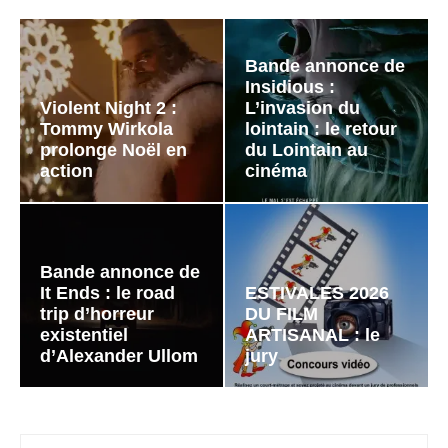
Bande annonce de
Insidious :
Violent Night 2 :
L’invasion du
Tommy Wirkola
lointain : le retour
prolonge Noël en
du Lointain au
action
cinéma
Bande annonce de
It Ends : le road
ESTIVALES 2026
trip d’horreur
DU FILM
existentiel
ARTISANAL : le
d’Alexander Ullom
jury