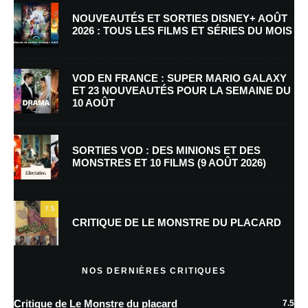
NOUVEAUTÉS ET SORTIES DISNEY+ AOÛT
2026 : TOUS LES FILMS ET SÉRIES DU MOIS
Nom
*
VOD EN FRANCE : SUPER MARIO GALAXY
ET 23 NOUVEAUTÉS POUR LA SEMAINE DU
10 AOÛT
E-mail
*
Site web
SORTIES VOD : DES MINIONS ET DES
MONSTRES ET 10 FILMS (9 AOÛT 2026)
Enregistrer mon nom, mon e-mail et mon site dans le navigateur pour
mon prochain commentaire.
7.5
Prévenez-moi de tous les nouveaux commentaires par e-mail.
CRITIQUE DE LE MONSTRE DU PLACARD
Prévenez-moi de tous les nouveaux articles par e-mail.
NOS DERNIÈRES CRITIQUES
Critique de Le Monstre du placard
7.5