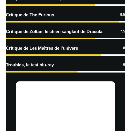
En savoir
plus sur la façon dont les données de vos commentaires sont
Critique de The Furious
9.5
traitées
Critique de Zoltan, le chien sanglant de Dracula
7.5
Critique de Les Maîtres de l’univers
8
Troubles, le test blu-ray
6