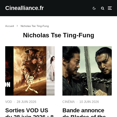
Cinealliance.fr
Accueil
Nicholas Tse Ting-Fung
Nicholas Tse Ting-Fung
VOD
·
28 JUIN 2026
CINÉMA
·
10 JUIN 2026
Sorties VOD US
Bande annonce